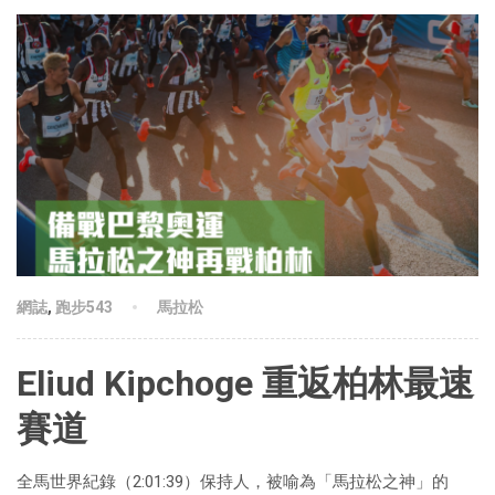
網誌
,
跑步543
馬拉松
Eliud Kipchoge 重返柏林最速
賽道
全馬世界紀錄（2:01:39）保持人，被喻為「馬拉松之神」的