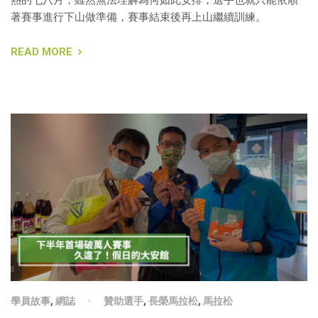
著賽事進行下山做準備，賽事結束後再上山繼續訓練。
READ MORE
學員故事
,
網誌
贊助選手
,
長榮馬拉松
,
馬拉松