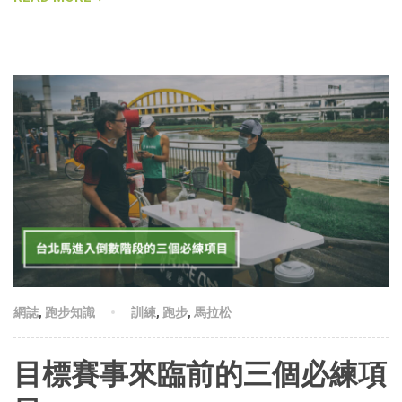
網誌
,
跑步知識
訓練
,
跑步
,
馬拉松
目標賽事來臨前的三個必練項