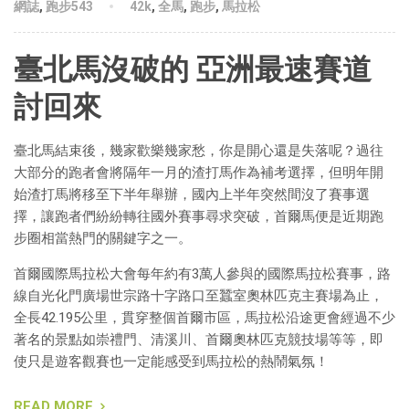
網誌
,
跑步543
42k
,
全馬
,
跑步
,
馬拉松
臺北馬沒破的 亞洲最速賽道
討回來
臺北馬結束後，幾家歡樂幾家愁，你是開心還是失落呢？
過往
大部分的跑者會將隔年一月的渣打馬作為補考選擇，
但明年開
始渣打馬將移至下半年舉辦，
國內上半年突然間沒了賽事選
擇，
讓跑者們紛紛轉往國外賽事尋求突破，
首爾馬便是近期跑
步圈相當熱門的關鍵字之一。
首爾國際馬拉松大會每年約有3萬人參與的國際馬拉松賽事，
路
線自光化門廣場世宗路十字路口至蠶室奧林匹克主賽場為止，
全長42.195公里，貫穿整個首爾市區，馬拉松沿途更會經過不
少
著名的景點如崇禮門、清溪川、首爾奧林匹克競技場等等，
即
使只是遊客觀賽也一定能感受到馬拉松的熱鬧氣氛！
READ MORE