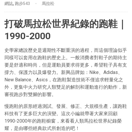
網誌
,
跑步543
馬拉松
打破馬拉松世界紀錄的跑鞋｜
1990-2000
史學家總說歷史是週期性不斷重演的過程，而這個理論似乎
同樣可以套用在跑鞋的歷史上。一般消費者對鞋子的期待主
要是舒適和時尚，但是運動員要求得更多，希望鞋子具有支
撐力、保護力以及爆發力。新興品牌如：Nike、Adidas、
New Balance、Asics，在跑鞋製造技術不僅追求輕量化之
外，更集中火力研究人類雙足的解剖和運動進行的動作，新
審視跑步對雙腳的影響。
慢跑鞋的原形經過測試、發展、修正、大規模生產，讓跑鞋
科技有了更多巨大的演變。這次小編就帶著大家來回顧
1990-2000年的跑鞋櫥窗，來看看人類馬拉松世界紀錄榮
耀，是由哪些經典款式所創造的吧！