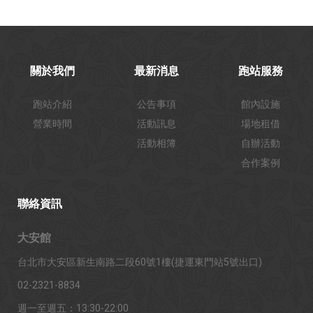
關於我們
最新消息
跑站服務
跑站介紹
公告事項
館內設施
營業時間
活動訊息
場地租借
活動相簿
自辦活動
合作案例
聯絡資訊
大安館
台北市大安區新生南路二段60號1樓(捷運東門站5號出口)
02-2321-8834
週一至週五：13:30-22:00