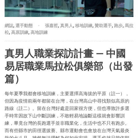
網誌
,
選手動態
張嘉哲
,
真男人
,
移地訓練
,
贊助選手
,
跑步
,
馬拉
松
,
高原訓練
,
高地訓練
真男人職業探訪計畫 — 中國
易居職業馬拉松俱樂部（出發
篇）
每年夏季我都會移地訓練，主要選擇高海拔的平原（註一），
但因為疫情前兩年都留在台灣，在台灣高山中尋找類似高原的
路線（註二）。留在台灣好處是回家很方便，但也導致許多選
手時常因故下山中斷訓練，不敢輕易地論斷這樣就會影響訓
練，畢竟台灣的長跑選手並非職業化，生活中也不只有跑步。
而有些縣市的田徑選拔賽、縣市運動會也會放在台灣天氣最炎
熱的七八月，雖然無法理解為何如此安排，選手也就只能依順