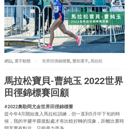
網誌
,
選手動態
世界田徑錦標賽
,
贊助選手
,
馬拉松
馬拉松寶貝-曹純玉 2022世界
田徑錦標賽回顧
#2022奧勒岡尤金世界田徑錦標賽
從今年4月開始進入馬拉松訓練，但一直到5月中下旬的時
候，我的半腱半膜接點處才有比較好轉的現象，距離比賽時
間其實有點近，只能盡力而為。