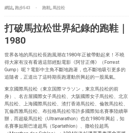
網誌
,
跑步543
跑鞋
,
馬拉松
打破馬拉松世界紀錄的跑鞋｜
1980
世界各地的馬拉松長跑風潮在1980年正被帶動起來！不曉
得大家有沒有看過這部經點電影《阿甘正傳》（Forrest
Gump）呢？電影中主角不斷地跑著，也不斷地吸引更多的
追隨者，正道出了這時期長跑運動所興起的一股風氣。
東京國際馬拉松（東京国際マラソン，東京馬拉松的前
身）、名古屋國際女子馬拉松、大阪國際女子馬拉松、北京
馬拉松、上海國際馬拉松、渣打香港馬拉松、倫敦馬拉松、
瓦倫西雅馬拉松、布拉格馬拉松等許多國際知名賽事陸續舉
辦，而超級馬拉松（Ultramarathon）也在1980年興起，知
名賽事如斯巴達超馬（Spartathlon）、撒哈拉超馬