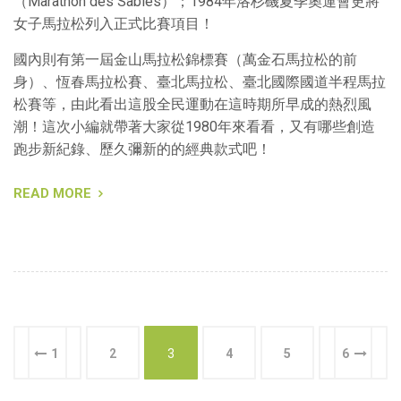
（Marathon des Sables）；1984年洛杉磯夏季奧運會更將
女子馬拉松列入正式比賽項目！
國內則有第一屆金山馬拉松錦標賽（萬金石馬拉松的前
身）、恆春馬拉松賽、臺北馬拉松、臺北國際國道半程馬拉
松賽等，由此看出這股全民運動在這時期所早成的熱烈風
潮！這次小編就帶著大家從1980年來看看，又有哪些創造
跑步新紀錄、歷久彌新的的經典款式吧！
READ MORE
1
2
3
4
5
6