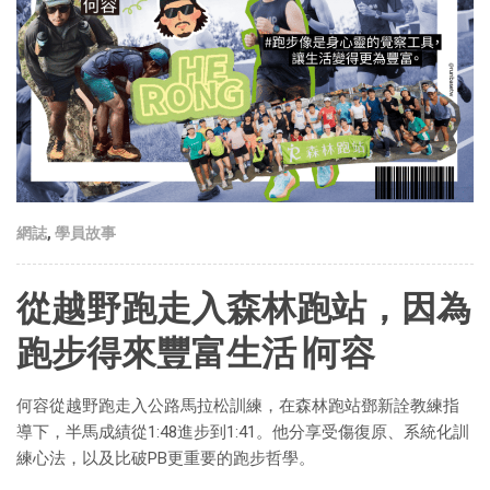
網誌
,
學員故事
從越野跑走入森林跑站，因為
跑步得來豐富生活∣何容
何容從越野跑走入公路馬拉松訓練，在森林跑站鄧新詮教練指
導下，半馬成績從1:48進步到1:41。他分享受傷復原、系統化訓
練心法，以及比破PB更重要的跑步哲學。