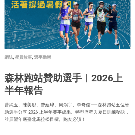
網誌
,
學員故事
,
選手動態
森林跑站贊助選手︱2026上
半年報告
曹純玉、陳美彤、曾廷瑋、周鴻宇、李奇儒——森林跑站五位贊
助選手分享 2026 上半年賽事成果、轉型歷程與夏日訓練秘訣，
並展望年底臺北馬拉松目標。跑友必讀！