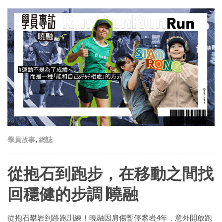
學員故事
,
網誌
從抱石到跑步，在移動之間找
回穩健的步調∣曉融
從抱石攀岩到路跑訓練！曉融因肩傷暫停攀岩4年，意外開啟跑