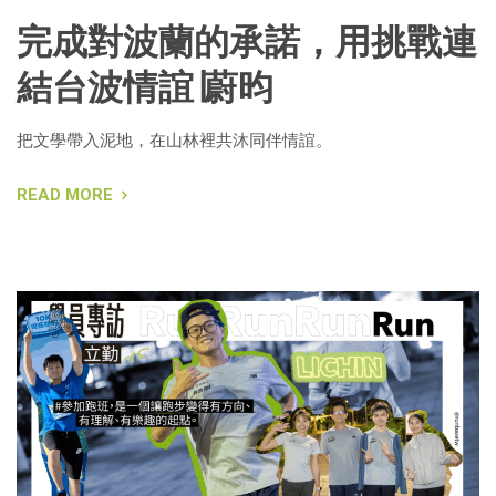
完成對波蘭的承諾，用挑戰連
結台波情誼∣蔚昀
把文學帶入泥地，在山林裡共沐同伴情誼。
READ MORE