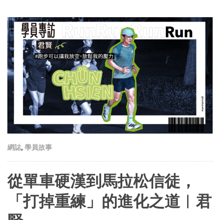
網誌
,
學員故事
從單車硬漢到馬拉松信徒，
「打掉重練」的進化之道︱君