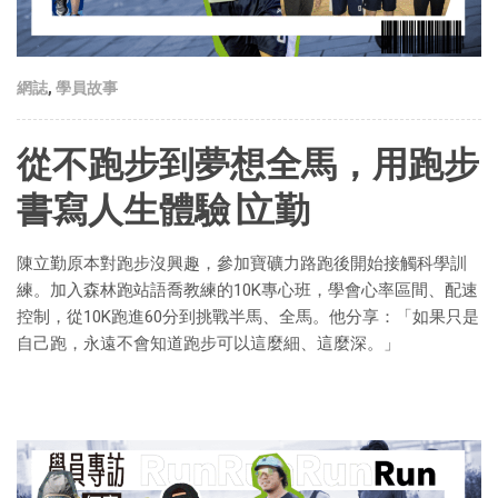
網誌
,
學員故事
從不跑步到夢想全馬，用跑步
書寫人生體驗∣立勤
陳立勤原本對跑步沒興趣，參加寶礦力路跑後開始接觸科學訓
練。加入森林跑站語喬教練的10K專心班，學會心率區間、配速
控制，從10K跑進60分到挑戰半馬、全馬。他分享：「如果只是
自己跑，永遠不會知道跑步可以這麼細、這麼深。」