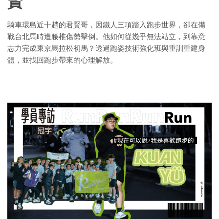
賢
騎車環島近十趟的君賢哥，因鐵人三項踏入跑步世界，卻在備
戰台北馬時遭腰椎傷勢擊倒。他如何從幾乎無法站立，到靠意
志力完成東京馬拉松初馬？透過跑姿技術強化班與重訓重建身
體，並找回跑步帶來的心理解放。