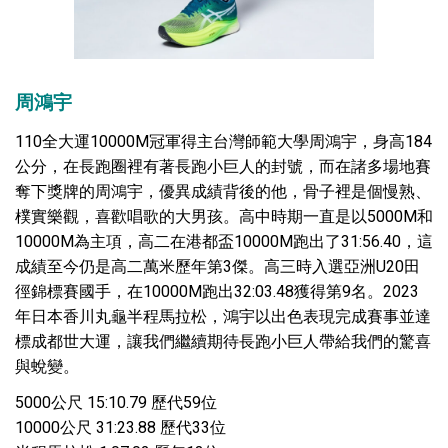
周鴻宇
110全大運10000M冠軍得主台灣師範大學周鴻宇，身高184
公分，在長跑圈裡有著長跑小巨人的封號，而在諸多場地賽
奪下獎牌的周鴻宇，優異成績背後的他，骨子裡是個慢熟、
樸實樂觀，喜歡唱歌的大男孩。高中時期一直是以5000M和
10000M為主項，高二在港都盃10000M跑出了31:56.40，這
成績至今仍是高二萬米歷年第3傑。高三時入選亞洲U20田
徑錦標賽國手，在10000M跑出32:03.48獲得第9名。2023
年日本香川丸龜半程馬拉松，鴻宇以出色表現完成賽事並達
標成都世大運，讓我們繼續期待長跑小巨人帶給我們的驚喜
與蛻變。
5000公尺 15:10.79 歷代59位
10000公尺 31:23.88 歷代33位