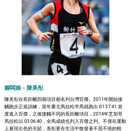
腳闆娘－陳美彤
陳美彤在長距離四個項目都名列台灣百傑。2011年開始接
觸跑步正規訓練，當年臺北馬拉松半馬就跑出 01:37:41 首
度進入百傑，之後接觸不同的長距離項目，2014年芝加哥
馬拉松以 03:06:40，全馬成績也列入百傑之列。不僅在運動
上展現出色的天賦，美彤更在生活中散發著不屈不撓的精