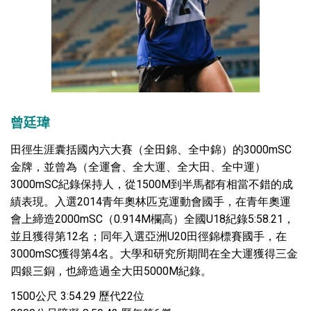
曾廷瑋
田徑生涯囊括國內六大賽（全田錦、全中錦）的3000mSC
金牌，並曾為（全運會、全大運、全大田、全中運）
3000mSC紀錄保持人，從1500M到半馬都有相當不錯的成
績表現。入選2014青年奧林匹克運動會國手，在青年奧運
會上締造2000mSC（0.914M欄高）全國U18紀錄5:58.21，
並且獲得第12名；同年入選亞洲U20田徑錦標賽國手，在
3000mSC獲得第4名。大學和研究所期間在全大運獲得三金
四銀三銅，也締造過全大田5000M紀錄。
1500公尺 3:54.29 歷代22位