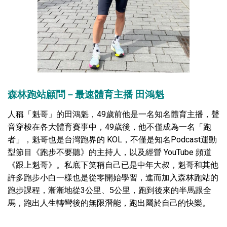
森林跑站顧問－最速體育主播 田鴻魁
人稱「魁哥」的田鴻魁，49歲前他是一名知名體育主播，聲
音穿梭在各大體育賽事中，49歲後，他不僅成為一名「跑
者」，魁哥也是台灣跑界的 KOL，不僅是知名Podcast運動
型節目《跑步不要聽》的主持人，以及經營 YouTube 頻道
《跟上魁哥》。私底下笑稱自己已是中年大叔，魁哥和其他
許多跑步小白一樣也是從零開始學習，進而加入森林跑站的
跑步課程，漸漸地從3公里、5公里，跑到後來的半馬跟全
馬，跑出人生轉彎後的無限潛能，跑出屬於自己的快樂。