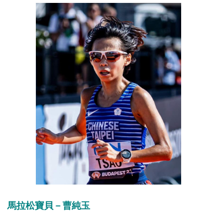
馬拉松寶貝－曹純玉