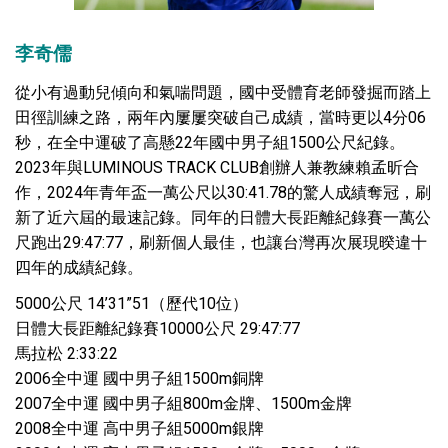
李奇儒
從小有過動兒傾向和氣喘問題，國中受體育老師發掘而踏上
田徑訓練之路，兩年內屢屢突破自己成績，當時更以4分06
秒，在全中運破了高懸22年國中男子組1500公尺紀錄。
2023年與LUMINOUS TRACK CLUB創辦人兼教練賴孟昕合
作，2024年青年盃一萬公尺以30:41.78的驚人成績奪冠，刷
新了近六屆的最速記錄。同年的日體大長距離紀錄賽一萬公
尺跑出29:47:77，刷新個人最佳，也讓台灣再次展現暌違十
四年的成績紀錄。
5000公尺 14’31”51（歷代10位）
日體大長距離紀錄賽10000公尺 29:47:77
馬拉松 2:33:22
2006全中運 國中男子組1500m銅牌
2007全中運 國中男子組800m金牌、1500m金牌
2008全中運 高中男子組5000m銀牌