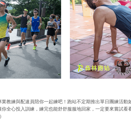
專業教練與配速員陪你一起練吧！
跑站不定期推出單日團練活動如
讓你全心投入訓練，練完也能舒舒服服地回家，一定要來嘗試看
）