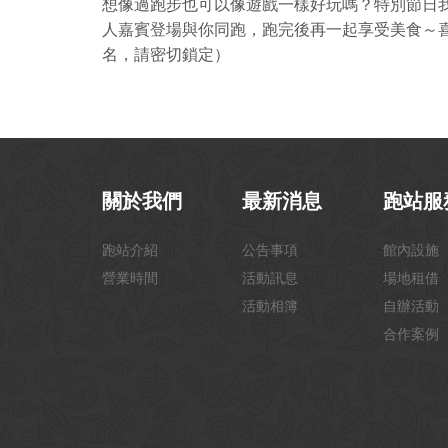
想像過跑步也可以像遊戲一樣好玩嗎？特別節日我
人嘉賓登場與你同跑，跑完後再一起享受美食～
名，請密切鎖定）
關於我們
最新消息
跑站服
跑站介紹
公告事項
館內設施
營業時間
活動訊息
場地租借
活動相簿
自辦活動
合作案例