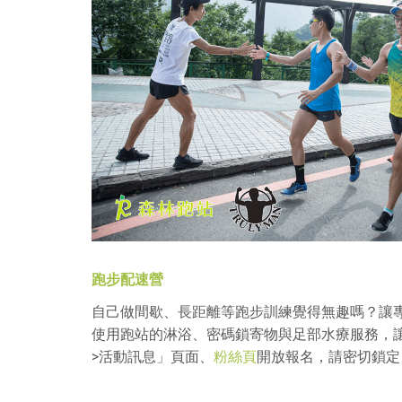
跑步配速營
自己做間歇、長距離等跑步訓練覺得無趣嗎？讓
使用跑站的淋浴、密碼鎖寄物與足部水療服務，
>活動訊息」頁面、
粉絲頁
開放報名，請密切鎖定