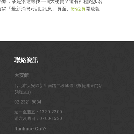
的路線，或是沿途尋找一個大秘寶？還有神秘跑步名
官網「最新消息>活動訊息」頁面、
粉絲頁
開放報
聯絡資訊
大安館
台北市大安區新生南路二段60號1樓(捷運東門站
5號出口)
02-2321-8834
週一至週五：13:30-22:00
週六及週日：07:00-15:30
Runbase Café