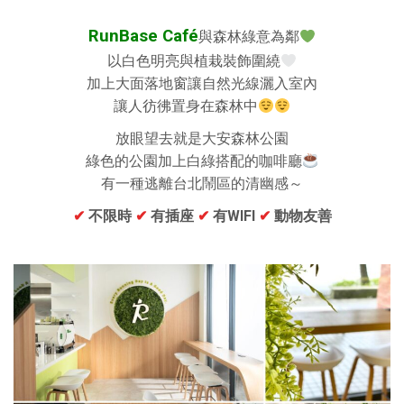
RunBase Café
與森林綠意為鄰
以白色明亮與植栽裝飾圍繞
加上大面落地窗讓自然光線灑入室內
讓人彷彿置身在森林中
放眼望去就是大安森林公園
綠色的公園加上白綠搭配的咖啡廳
有一種逃離台北鬧區的清幽感～
✔
不限時
✔
有插座
✔
有WIFI
✔
動物友善