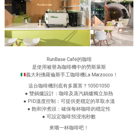
RunBase Café的咖啡
是使用被譽為咖啡機中的勞斯萊斯
義大利佛羅倫斯手工咖啡機La Marzocco！
這台咖啡機到底有多厲害？10501050
● 雙鍋爐設計：咖啡及蒸汽鍋爐獨立加熱
● PID溫度控制：可提供更穩定的萃取水溫
● 飽和沖煮頭：確保每杯咖啡的穩定性
● 可設定咖啡預浸泡秒數
來嚐一杯咖啡吧！