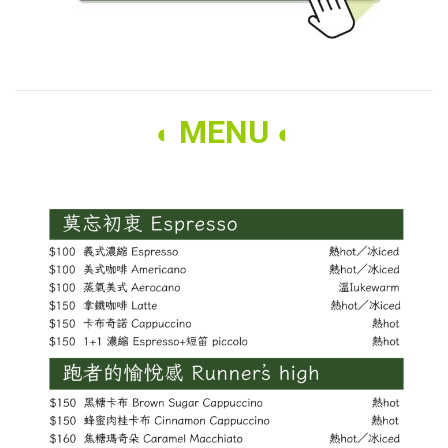
MENU
◐
◐