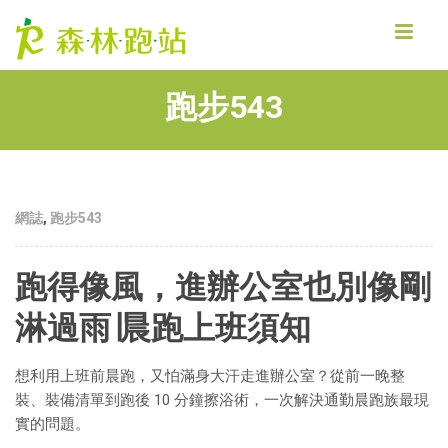
MENU
跑步543
網誌
,
跑步543
跑得像風，進辦公室也別像剛
淋過雨∣晨跑上班須知
想利用上班前晨跑，又怕滿身大汗走進辦公室？從前一晚整
裝、裝備清單到跑後 10 分鐘擦浴術，一次解決通勤晨跑族最現
實的問題。