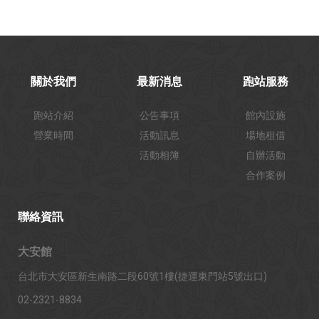
關於我們
最新消息
跑站服務
跑站介紹
公告事項
館內設施
營業時間
活動訊息
場地租借
活動相簿
自辦活動
合作案例
聯絡資訊
大安館
台北市大安區新生南路二段60號1樓(捷運東門站5號出口)
02-2321-8834