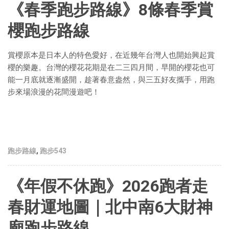
《春季跑步路線》8條春季賞
櫻跑步路線
賞櫻原本是日本人的特色愛好，在近幾年台灣人也開始興起賞
櫻的樂趣。台灣的櫻花花期是在二三四月間，早開的櫻花也可
能一月底就逐漸盛開，趁著春意盎然，與三五好友攜手，用跑
步來場浪漫的花間漫遊吧！
跑步路線
,
跑步543
《年假不休跑》2026跑者走
春財運地圖｜北中南6大財神
廟跑步路線