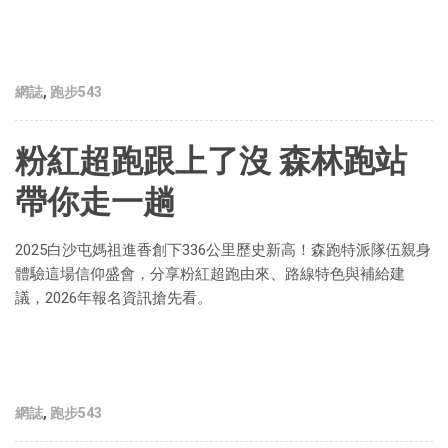
網誌
,
跑步543
粉紅超跑跟上了沒 森林跑站
帶你走一趟
2025白沙屯媽祖進香創下336公里歷史新高！森跑特派隊伍親身
體驗這場信仰盛會，分享粉紅超跑由來、路線特色與補給建
議，2026年報名資訊搶先看。
網誌
,
跑步543