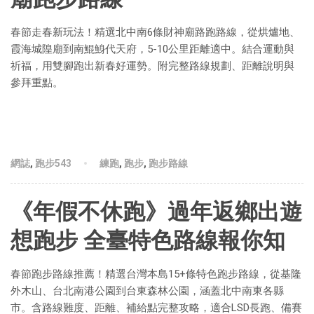
春節走春新玩法！精選北中南6條財神廟路跑路線，從烘爐地、
霞海城隍廟到南鯤鯓代天府，5-10公里距離適中。結合運動與
祈福，用雙腳跑出新春好運勢。附完整路線規劃、距離說明與
參拜重點。
網誌
,
跑步543
練跑
,
跑步
,
跑步路線
《年假不休跑》過年返鄉出遊
想跑步 全臺特色路線報你知
春節跑步路線推薦！精選台灣本島15+條特色跑步路線，從基隆
外木山、台北南港公園到台東森林公園，涵蓋北中南東各縣
市。含路線難度、距離、補給點完整攻略，適合LSD長跑、備賽