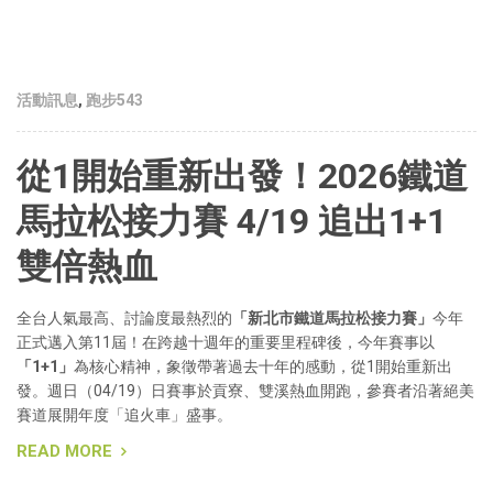
活動訊息
,
跑步543
從1開始重新出發！2026鐵道
馬拉松接力賽 4/19 追出1+1
雙倍熱血
全台人氣最高、討論度最熱烈的
「新北市鐵道馬拉松接力賽」
今年
正式邁入第11屆！在跨越十週年的重要里程碑後，今年賽事以
「1+1」
為核心精神，象徵帶著過去十年的感動，從1開始重新出
發。週日（04/19）日賽事於貢寮、雙溪熱血開跑，參賽者沿著絕美
賽道展開年度「追火車」盛事。
READ MORE