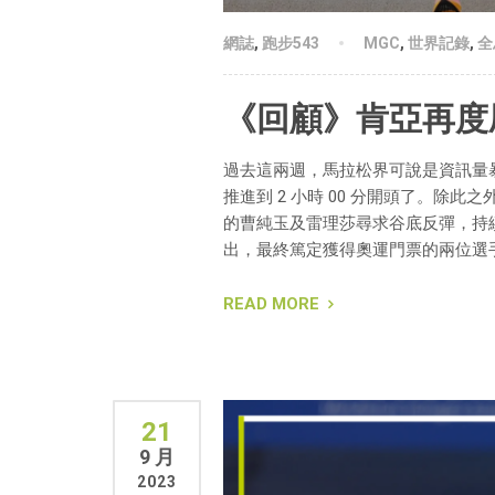
網誌
,
跑步543
MGC
,
世界記錄
,
全
《回顧》肯亞再度
過去這兩週，馬拉松界可說是資訊量暴
推進到 2 小時 00 分開頭了。
的曹純玉及雷理莎尋求谷底反彈，持續
出，最終篤定獲得奧運門票的兩位選
READ MORE
21
9 月
2023