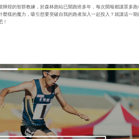
績輝煌的智群教練，於森林跑站已開跑班多年，每次開報都讓眾多跑
什麼樣的魔力，吸引想要突破自我的跑者加入一起投入？就讓這一期
吧！