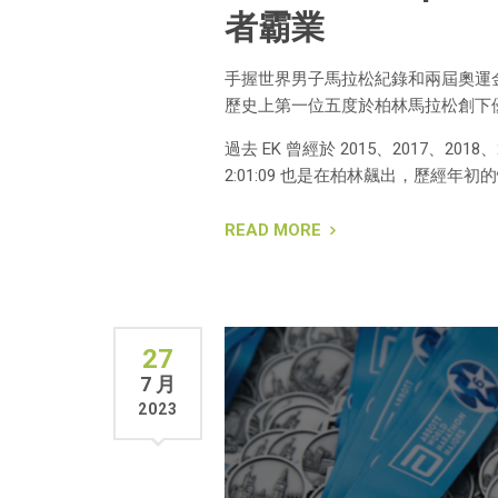
者霸業
手握世界男子馬拉松紀錄和兩屆奧運金牌的
歷史上第一位五度於柏林馬拉松創下
過去 EK 曾經於 2015、2017、
2:01:09 也是在柏林飆出，歷經
READ MORE
27
7 月
2023