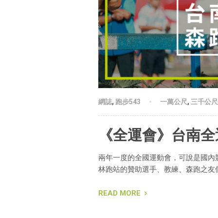
網誌
,
跑步543
一萬公尺
,
三千公尺
《全運會》台南全
兩年一度的全國運動會，可說是國內
林跑站的贊助選手、教練、森跑之友
READ MORE