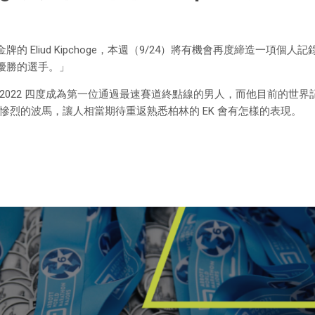
 Eliud Kipchoge，本週（9/24）將有機會再度締造一項個人
優勝的選手。」
2018、2022 四度成為第一位通過最速賽道終點線的男人，而他目前的世
年初的慘烈的波馬，讓人相當期待重返熟悉柏林的 EK 會有怎樣的表現。