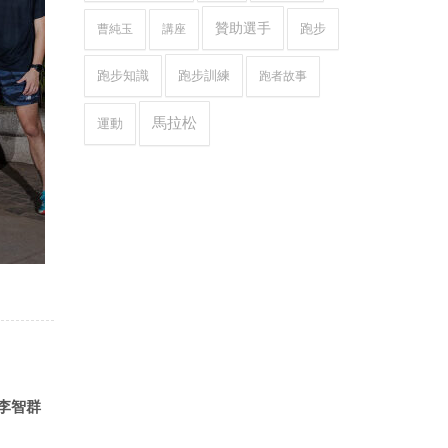
贊助選手
跑步
曹純玉
講座
跑步知識
跑步訓練
跑者故事
馬拉松
運動
李智群