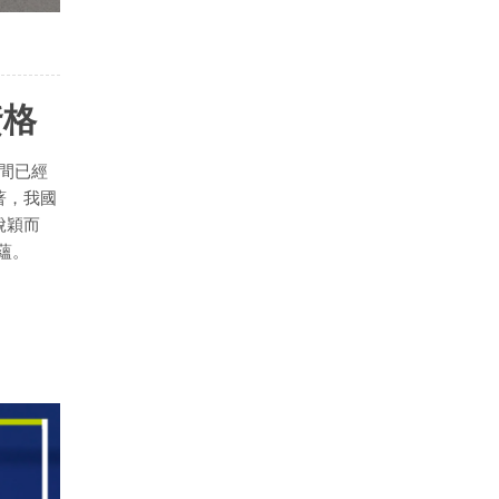
資格
間已經
著，我國
脫穎而
蘊。