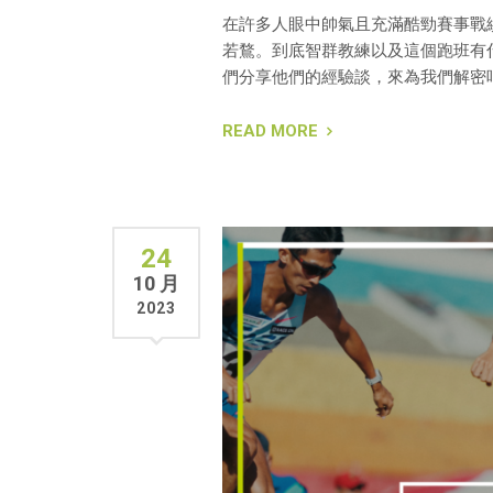
在許多人眼中帥氣且充滿酷勁賽事戰
若鶩。到底智群教練以及這個跑班有
們分享他們的經驗談，來為我們解密
READ MORE
24
10 月
2023