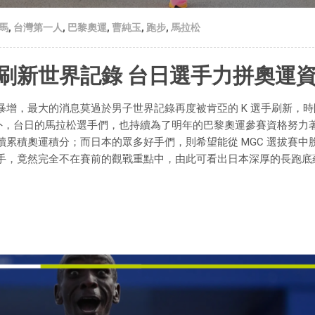
馬
,
台灣第一人
,
巴黎奧運
,
曹純玉
,
跑步
,
馬拉松
刷新世界記錄 台日選手力拼奧運
增，最大的消息莫過於男子世界記錄再度被肯亞的 K 選手刷新，時
除此之外，台日的馬拉松選手們，也持續為了明年的巴黎奧運參賽資格努力
累積奧運積分；而日本的眾多好手們，則希望能從 MGC 選拔賽中
手，竟然完全不在賽前的觀戰重點中，由此可看出日本深厚的長跑底