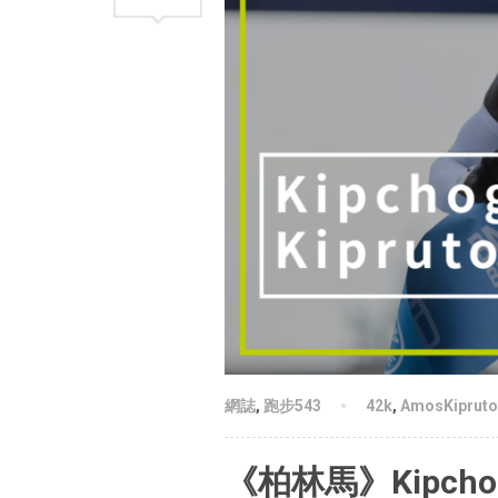
網誌
,
跑步543
42k
,
AmosKipruto
《柏林馬》Kipch