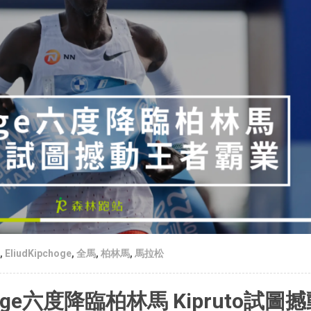
,
EliudKipchoge
,
全馬
,
柏林馬
,
馬拉松
oge六度降臨柏林馬 Kipruto試圖