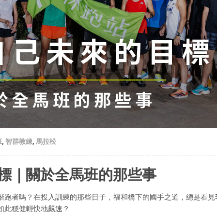
班
,
智群教練
,
馬拉松
標｜關於全馬班的那些事
階跑者嗎？在投入訓練的那些日子，福和橋下的國手之道，總是看見
如此穩健輕快地飆速？