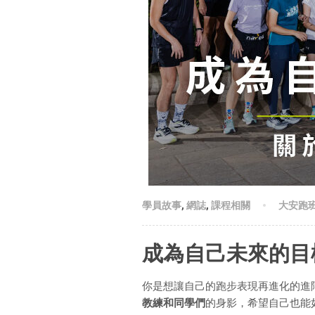
學員故事
,
網誌
,
課程相關
大安跑
成為自己未來的目
你是想讓自己的跑步表現再進化的進
教練和同學們
的身影，希望自己也能