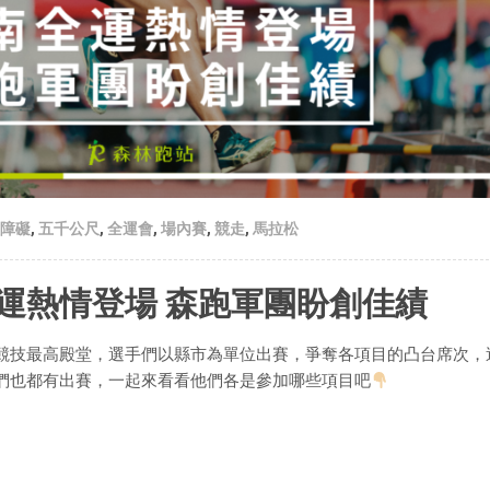
障礙
,
五千公尺
,
全運會
,
場內賽
,
競走
,
馬拉松
運熱情登場 森跑軍團盼創佳績
競技最高殿堂，選手們以縣市為單位出賽，爭奪各項目的凸台席次，
們也都有出賽，一起來看看他們各是參加哪些項目吧