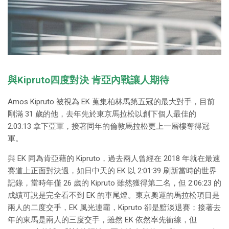
與Kipruto四度對決 肯亞內戰讓人期待
Amos Kipruto 被視為 EK 蒐集柏林馬第五冠的最大對手，目前
剛滿 31 歲的他，去年先於東京馬拉松以創下個人最佳的
2:03:13 拿下亞軍，接著同年的倫敦馬拉松更上一層樓奪得冠
軍。
與 EK 同為肯亞藉的 Kipruto，過去兩人曾經在 2018 年就在最速
賽道上正面對決過，如日中天的 EK 以 2:01:39 刷新當時的世界
記錄，當時年僅 26 歲的 Kipruto 雖然獲得第二名，但 2:06:23 的
成績可說是完全看不到 EK 的車尾燈。東京奧運的馬拉松項目是
兩人的二度交手，EK 風光連霸，Kipruto 卻是黯淡退賽；接著去
年的東馬是兩人的三度交手，雖然 EK 依然率先衝線，但