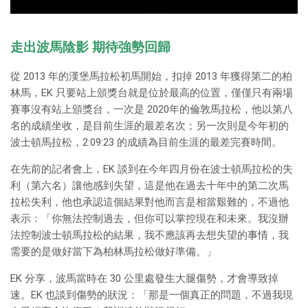
走出波馬陰影 期待強勢回歸
從 2013 年的漢堡馬拉松初馬開始，扣掉 2013 年獲得第二的柏
林馬，EK 只要站上頒獎台就是位於最高的位置，僅僅只有兩場
賽事沒有站上頒獎台，一次是 2020年的倫敦馬拉松，他以第八
名的成績坐收，是目前生涯的最差名次；另一次則是今年初的
波士頓馬拉松，2:09:23 的成績為目前生涯的最差完賽時間。
在先前的記者會上，EK 談到在今年四月份在波士頓馬拉松的失
利（第六名）讓他感到失望，這是他在過去十年中的第二次馬
拉松失利，他也承認這個結果對他而言是相當艱難的，不過他
表示：「你無法控制過去，但你可以掌控現在和未來。我沒辦
法控制波士頓馬拉松的結果，我不應該再去想失望的事情，我
需要的是做好當下為柏林馬拉松做好準備。」
EK 分享，波馬當時在 30 公里處發生大腿傷勢，才會導致掉
速。EK 也談到傷勢的狀況：「那是一個真正的問題，不過我現