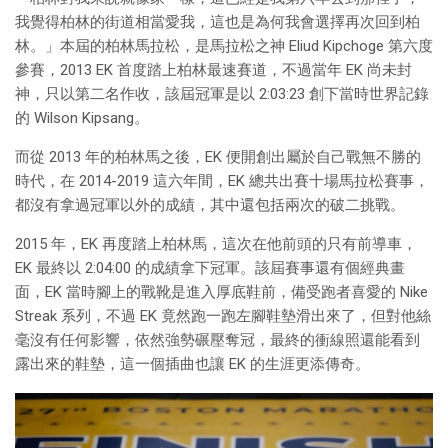
我覺得柏林的街道相當愛我，這也是為何我會選擇再次回到柏
林。」本屆的柏林馬拉松，是馬拉松之神 Eliud Kipchoge 第六度
參賽，2013 EK 首度踏上柏林最速賽道，不過當年 EK 尚未封
神，只以第二名作收，該屆冠軍是以 2:03:23 創下當時世界記錄
的 Wilson Kipsang。
而從 2013 年的柏林馬之後，EK 便開創出屬於自己戰無不勝的
時代，在 2014-2019 這六年間，EK 總共出賽十場馬拉松賽事，
都沒有拿過冠軍以外的成績，其中還包括兩次的破二挑戰。
2015 年，EK 再度踏上柏林馬，這次在他前頭的只有前導車，
EK 最終以 2:04:00 的成績拿下冠軍。該屆賽事還有個經典畫
面，EK 當時腳上的戰靴是進入厚底鞋前，備受跑者喜愛的 Nike
Streak 系列，不過 EK 竟然跑一跑左腳鞋墊滑出來了，但對他絲
毫沒有任何影響，依然強勢碾壓奪冠，最終的衝線照還能看到
露出來的鞋墊，這一個插曲也讓 EK 的生涯更添傳奇。