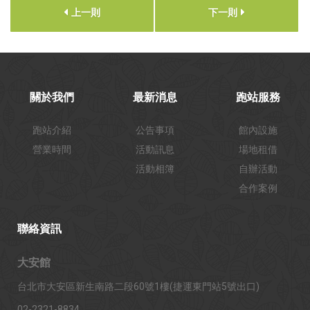
上一則
下一則
關於我們
最新消息
跑站服務
跑站介紹
公告事項
館內設施
營業時間
活動訊息
場地租借
活動相簿
自辦活動
合作案例
聯絡資訊
大安館
台北市大安區新生南路二段60號1樓(捷運東門站5號出口)
02-2321-8834