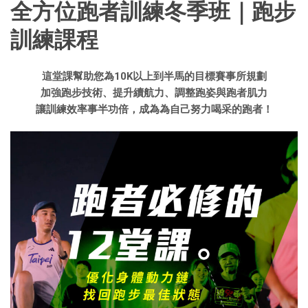
全方位跑者訓練冬季班｜跑步
訓練課程
這堂課幫助您為10K以上到半馬的目標賽事所規劃
加強跑步技術
、提升續航力、調整跑姿與跑者肌力
讓訓練效率事半功倍，
成為為自己努力喝采的跑者！