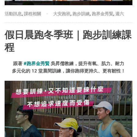
活動訊息
,
課程相關
大安跑班
,
跑步訓練
,
跑界金秀賢
,
週六
假日晨跑冬季班｜跑步訓練課
程
跟著
#跑界金秀賢
吳昇儒教練，提升有氧、肌力、耐力
多元化的 12 堂晨間訓練，讓你跑得更持久、更有韌性！