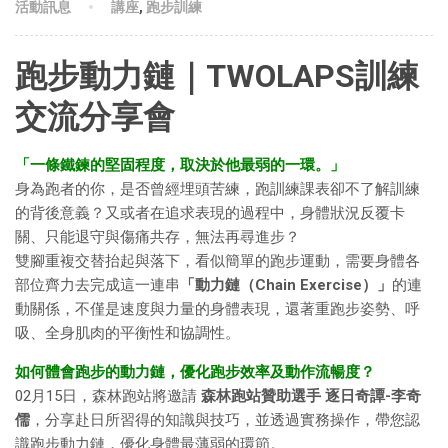
活動訊息
講座
,
跑步訓練
跑步動力鏈｜TWOLAPS訓練
交流分享會
「一條鐵鍊的堅固程度，取決於他最弱的一環。」
身為跑者的你，是否曾經埋頭苦練，跑訓練課表卻不了解訓練
的背後意義？又或者在追求表現的過程中，身體狀況反覆卡
關、只能退守與傷痛共存，無法再尋進步？
雙腳重複交替抬起與落下，看似簡單的跑步運動，需要身體各
部位齊力去完成這一連串
「動力鏈（Chain Exercise）」
的連
動關係，不僅是速度與力量的身體表現，還著重跑步姿勢、呼
吸、全身肌肉的平衡性和協調性。
如何體會跑步的動力鏈，優化跑步效率及動作流暢度？
02月15日，森林跑站將邀請
森林跑站贊助選手 逐日奇譚-李奇
儒
，分享赴日所習得的知識與技巧，並透過實務操作，帶您認
識跑步動力鏈，優化身體最薄弱的環節。