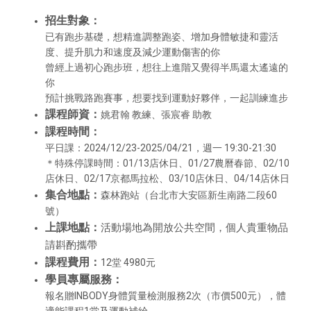
招生對象：
已有跑步基礎，想精進調整跑姿、增加身體敏捷和靈活
度、提升肌力和速度及減少運動傷害的你
曾經上過初心跑步班，想往上進階又覺得半馬還太遙遠的
你
預計挑戰路跑賽事，想要找到運動好夥伴，一起訓練進步
課程師資：
姚君翰 教練、張宸睿 助教
課程時間：
平日課：2024/12/23-2025/04/21，週一 19:30-21:30
＊特殊停課時間：01/13店休日、01/27農曆春節、02/10
店休日、02/17京都馬拉松、03/10店休日、04/14店休日
集合地點：
森林跑站（台北市大安區新生南路二段60
號）
上課地點：
活動場地為開放公共空間，個人貴重物品
請斟酌攜帶
課程費用：
12堂 4980元
學員專屬服務：
報名贈INBODY身體質量檢測服務2次（市價500元），體
適能課程1堂及運動補給