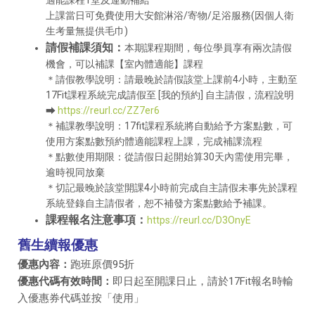
上課當日可免費使用大安館淋浴/寄物/足浴服務(因個人衛
生考量無提供毛巾)
請假補課須知：
本期課程期間，每位學員享有兩次請假
機會，可以補課【室內體適能】課程
＊請假教學說明：請最晚於請假該堂上課前4小時，主動至
17Fit課程系統完成請假至 [我的預約] 自主請假，流程說明
⮕
https://reurl.cc/ZZ7er6
＊補課教學說明：17fit課程系統將自動給予方案點數，可
使用方案點數預約體適能課程上課，完成補課流程
＊點數使用期限：從請假日起開始算30天內需使用完畢，
逾時視同放棄
＊切記最晚於該堂開課4小時前完成自主請假未事先於課程
系統登錄自主請假者，恕不補發方案點數給予補課。
課程報名注意事項：
https://reurl.cc/D3OnyE
舊生續報優惠
優惠內容：
跑班原價95折
優惠代碼有效時間：
即日起至開課日止，請於17Fit報名時輸
入優惠券代碼並按「使用」