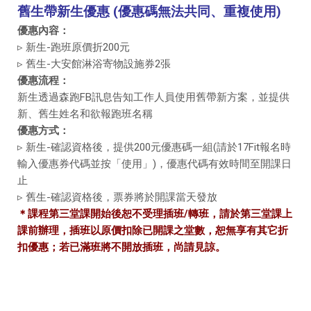
舊生帶新生優惠 (優惠碼無法共同、重複使用)
優惠內容：
▹ 新生-跑班原價折200元
▹ 舊生-大安館淋浴寄物設施券2張
優惠流程：
新生透過森跑FB訊息告知工作人員使用舊帶新方案，並提供
新、舊生姓名和欲報跑班名稱
優惠方式：
▹ 新生-確認資格後，提供200元優惠碼一組(請於17Fit報名時
輸入優惠券代碼並按「使用」)，優惠代碼有效時間至開課日
止
▹ 舊生-確認資格後，票券將於開課當天發放
＊課程第三堂課開始後恕不受理插班/轉班，請於第三堂課上
課前辦理，插班以原價扣除已開課之堂數，恕無享有其它折
扣優惠；若已滿班將不開放插班，尚請見諒。