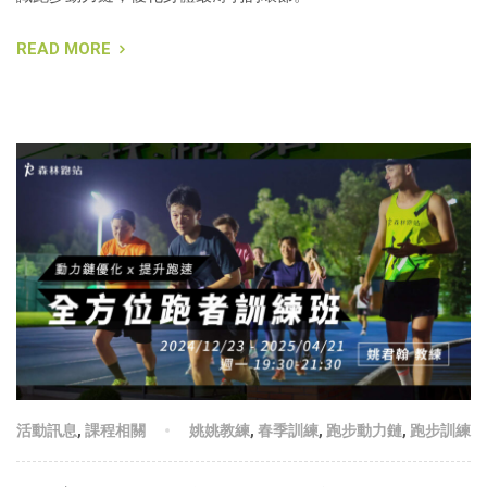
READ MORE
活動訊息
,
課程相關
姚姚教練
,
春季訓練
,
跑步動力鏈
,
跑步訓練