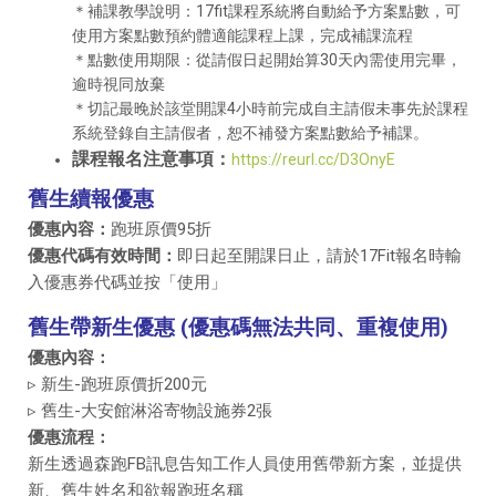
＊補課教學說明：17fit課程系統將自動給予方案點數，可
使用方案點數預約體適能課程上課，完成補課流程
＊點數使用期限：從請假日起開始算30天內需使用完畢，
逾時視同放棄
＊切記最晚於該堂開課4小時前完成自主請假未事先於課程
系統登錄自主請假者，恕不補發方案點數給予補課。
課程報名注意事項：
https://reurl.cc/D3OnyE
舊生續報優惠
優惠內容：
跑班原價95折
優惠代碼有效時間：
即日起至開課日止，請於17Fit報名時輸
入優惠券代碼並按「使用」
舊生帶新生優惠 (優惠碼無法共同、重複使用)
優惠內容：
▹ 新生-跑班原價折200元
▹ 舊生-大安館淋浴寄物設施券2張
優惠流程：
新生透過森跑FB訊息告知工作人員使用舊帶新方案，並提供
新、舊生姓名和欲報跑班名稱