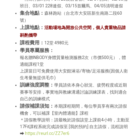
班日、03/01 228連假、03/15首爾馬、04/05清明連假
集合地點：
森林跑站（台北市大安區新生南路二段60
號）
上課地點：
活動場地為開放公共空間，個人貴重物品請
斟酌攜帶
課程費用：
12堂 4980元
學員專屬服務：
報名贈INBODY身體質量檢測服務2次（市價500元），體
適能課程1堂
上課當日可免費使用大安館淋浴/寄物/足浴服務(因個人衛
生考量無提供毛巾)
訓練強度調整：
學員請依本身心狀況、疲勞程度或近期
賽事等安排，事實地與教練溝通討論訓練課表，找到適合
自己的訓練模式
請假補課須知：
本期課程期間，每位學員享有兩次請假
機會，可以補課【室內體適能】課程
＊請假教學說明：請最晚於請假該堂上課前4小時，主動至
17Fit課程系統完成請假至 [我的預約] 自主請假，流程說明
⮕
https://reurl.cc/ZZ7er6