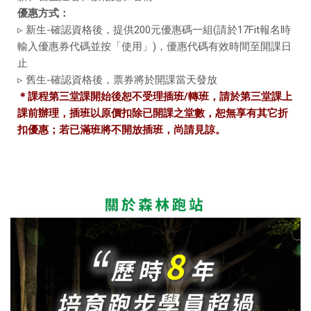
優惠方式：
▹ 新生-確認資格後，提供200元優惠碼一組(請於17Fit報名時
輸入優惠券代碼並按「使用」)，優惠代碼有效時間至開課日
止
▹ 舊生-確認資格後，票券將於開課當天發放
＊課程第三堂課開始後恕不受理插班/轉班，請於第三堂課上
課前辦理，插班以原價扣除已開課之堂數，恕無享有其它折
扣優惠；若已滿班將不開放插班，尚請見諒。