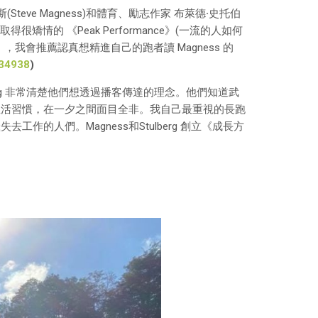
(Steve Magness)和體育、勵志作家 布萊德
·
史托伯
取得很矯情的 《Peak Performance》(一流的人如何
》，我會推薦認真想精進自己的跑者讀 Magness 的
734938
)
erg 非常清楚他們想透過播客傳達的理念。他們知道武
生活習慣，在一夕之間面目全非。我自己最重視的長跑
人們。Magness和Stulberg 創立《成長方