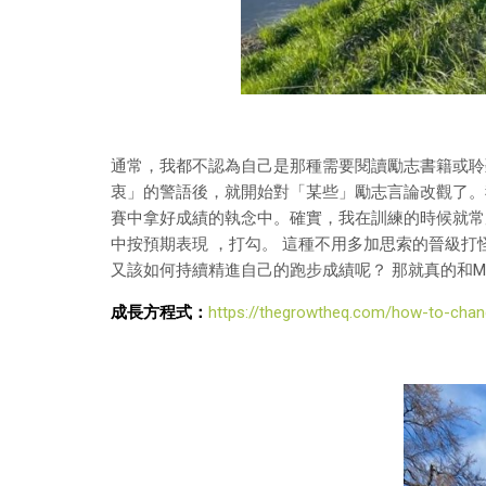
通常，我都不認為自己是那種需要閱讀勵志書籍或聆
衷」的警語後，就開始對「某些」勵志言論改觀了。
賽中拿好成績的執念中。確實，我在訓練的時候就常
中按預期表現 ，打勾。 這種不用多加思索的晉級
又該如何持續精進自己的跑步成績呢？ 那就真的和M
成長方程式：
https://thegrowtheq.com/how-to-chan