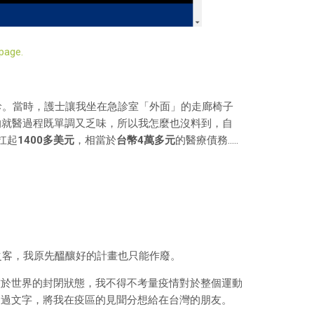
 page.
診。當時，護士讓我坐在急診室「外面」的走廊椅子
的就醫過程既單調又乏味，所以我怎麼也沒料到，自
扛起
1400多美元
，相當於
台幣4萬多元
的醫療債務…..
之客，我原先醞釀好的計畫也只能作廢。
鑑於世界的封閉狀態，我不得不考量疫情對於整個運動
透過文字，將我在疫區的見聞分想給在台灣的朋友。