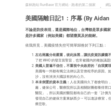
森林跑站 RunBase 官方網站 - 跑者的第二個家
網
美國隔離日記1：序幕 (By Aidan 
不論是防疫表現，還是國際地位，台灣都是眾多國家
是許多國家（例如美國）都望塵莫及的能耐。
依我所見，美國疫情失控可簡單歸咎於下列三點：
左右兩黨分歧嚴重，彼此抹黑，讓抗疫資訊朦朧
了把 WHO 的發言當聖旨，也常被國內的種族議
美國人普遍不信任，不重視中央政府的「自我實
美國每一州都有獨立法律以及官僚程序的原因。
沙，沒有泱泱大國該有的向心力。
本末倒置的資本主義：
人在美國待久了都會明白，
廠，健保公司，醫療院所以及相關財團都養得胃
醫院」，所以美國的醫院都有自己的一套「計價
發現自己的健保方案東缺西少 – 可以進診療室
療悲歌。