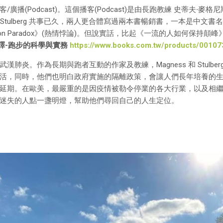
客/廣播(Podcast)。這個播客(Podcast)是由長跑教練 史蒂夫
·
麥格尼斯
ss 和 Stulberg 共事已久，兩人更合體寫過兩本書暢銷書，一本是中文書名
on Paradox》(熱情悖論)。但說實話，比起《一流的人如何保持顛峰
譯-
跑步的科學與實務
https://www.books.com.tw/products/0010
肺炎。作為長期與跑者互動的作家及教練，Magness 和 Stulb
活，同時，他們也明白政府實施的隔離政策，會讓人們長年培養的
。在歐美，最嚴重的是因疫情被勒令停業的各大行業，以及相繼失去工作的
迷失的人點一盞明燈，幫助他們尋回自己的人生定位。