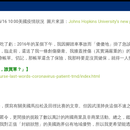
/16 10:00美國疫情狀況 圖片來源：
Johns Hopkins University’s new
吃了虧：2016年的某個下午，我因腳踏車事故而「傻傻地」掛了急
畢，臨走前，還送了我一條創傷藥膏。我膝蓋挫傷（其實滿嚴重的）
醫療帳單。切記，那帳單還含了保險，我那時要是沒買健保，就得一人
，誰買單？」】
rse-last-words-coronavirus-patient-trnd/index.html
鋪墊，撰寫有關美國馬拉松及田徑比賽的文章。但因武漢肺炎這個不速
匿令，更間接的扼殺了數以萬計的跨國商業及非商業活動。總之，
我對正值「封鎖狀態」的美國跑界佔有地域優勢，所以我更希望能