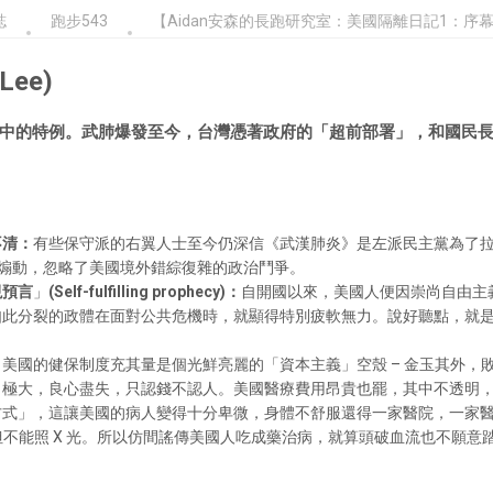
誌
跑步543
【Aidan安森的長跑研究室：美國隔離日記1：序
Lee)
中的特例。武肺爆發至今，台灣憑著政府的「超前部署」，和國民
不清：
有些保守派的右翼人士至今仍深信《武漢肺炎》是左派民主黨為了
題煽動，忽略了美國境外錯綜復雜的政治鬥爭。
現預言
」
(Self-fulfilling prophecy)：
自開國以來，美國人便因崇尚自由主
如此分裂的政體在面對公共危機時，就顯得特別疲軟無力。說好聽點，就
美國的健保制度充其量是個光鮮亮麗的「資本主義」空殼 – 金玉其外，
口極大，良心盡失，只認錢不認人。美國醫療費用昂貴也罷，其中不透明
方式」，這讓美國的病人變得十分卑微，身體不舒服還得一家醫院，一家
，但不能照 X 光。所以仿間謠傳美國人吃成藥治病，就算頭破血流也不願