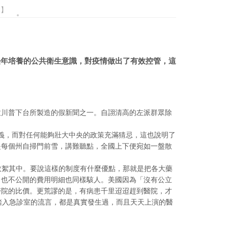
幕】
長年培養的公共衛生意識，對疫情做出了有效控管，這
拉川普下台所製造的假新聞之一。自詡清高的左派群眾除
義，而對任何能夠壯大中央的政策充滿猜忌，這也說明了
是每個州自掃門前雪，講難聽點，全國上下便宛如一盤散
敗絮其中。要說這樣的制度有什麼優點，那就是把各大藥
，也不公開的費用明細也同樣駭人。美國因為「沒有公立
醫院的比價。更荒謬的是，有病患千里迢迢趕到醫院，才
意踏入急診室的流言，都是真實發生過，而且天天上演的醫