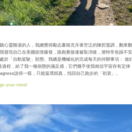
聽心靈雞湯的人，我總覺得勵志書籍充斥著空泛的陳腔濫調，翻來翻去都
我發現自己在美國疫情爆發，路跑賽接連被取消後，便時常焦躁不
處於「自動駕駛」狀態。我總是機械化的完成每天的待辦事項： 做
打怪過程，給了我一種病態的滿足感，它們幾乎使我相信宇宙存有定律
agness說得一樣，只能返璞歸真，找回自己跑步的「初衷」。
ge-your-mind/