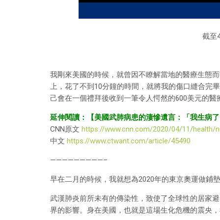
截至4
我剛來美國的時候，就曾因不瞭解當地的醫療生態而
上，花了不到10分鐘的時間，就將我的傷口縫合完
己會在一個禮拜後收到一筆令人愕然的600美元的
延伸閱讀：【美國武肺病患的淒慘遺言：「我生病了
CNN原文
https://www.cnn.com/2020/04/11/health/nu
中文
https://www.ctwant.com/article/45490
—————————–
早在二月的時候，我就想為2020年的東京奧運做
武漢肺炎前所未有的傳染性，致使了全球性的居家避
界的影響。身在美國，也就是這場生化危機的震央，