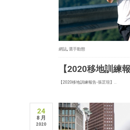
網誌
,
選手動態
【2020移地訓練
【2020移地訓練報告-張芷瑄】...
24
8 月
2020