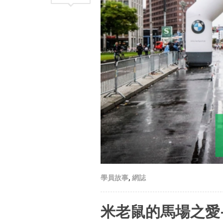
學員故事
,
網誌
米老鼠的馬場之愛