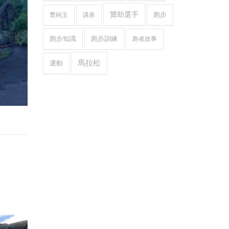
贊助選手
跑步
曹純玉
講座
跑步知識
跑步訓練
跑者故事
馬拉松
運動