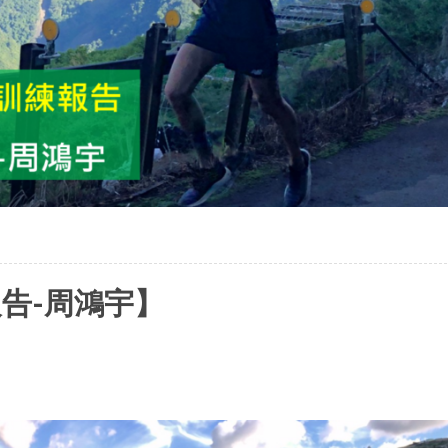
報告-周鴻宇】