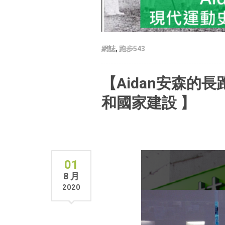
網誌
,
跑步543
【Aidan安森的
和國家建設 】
01
8 月
2020