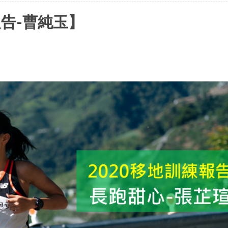
報告-曹純玉】