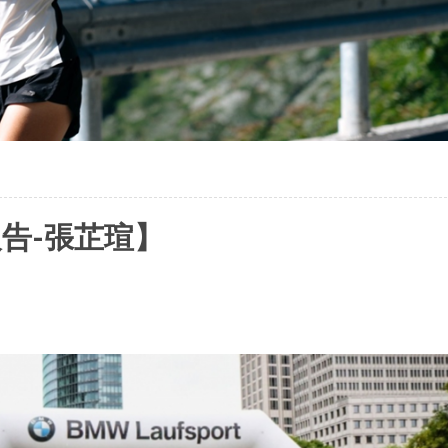
報告-張芷瑄】