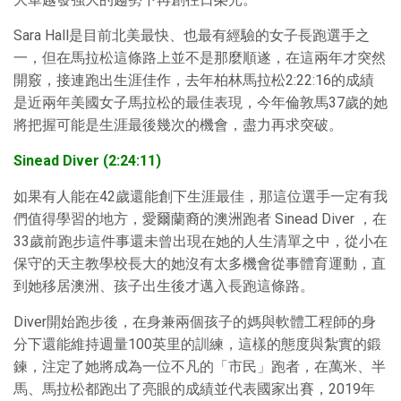
Sara Hall是目前北美最快、也最有經驗的女子長跑選手之
一，但在馬拉松這條路上並不是那麼順遂，在這兩年才突然
開竅，接連跑出生涯佳作，去年柏林馬拉松2:22:16的成績
是近兩年美國女子馬拉松的最佳表現，今年倫敦馬37歲的她
將把握可能是生涯最後幾次的機會，盡力再求突破。
Sinead Diver (2:24:11)
如果有人能在42歲還能創下生涯最佳，那這位選手一定有我
們值得學習的地方，愛爾蘭裔的澳洲跑者 Sinead Diver ，在
33歲前跑步這件事還未曾出現在她的人生清單之中，從小在
保守的天主教學校長大的她沒有太多機會從事體育運動，直
到她移居澳洲、孩子出生後才邁入長跑這條路。
Diver開始跑步後，在身兼兩個孩子的媽與軟體工程師的身
分下還能維持週量100英里的訓練，這樣的態度與紮實的鍛
鍊，注定了她將成為一位不凡的「市民」跑者，在萬米、半
馬、馬拉松都跑出了亮眼的成績並代表國家出賽，2019年