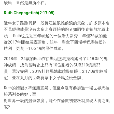
酸民，果然是無所不在。
Ruth Chepngetich(2:17:08)
近年女子路跑興起一股長江後浪推前浪的景象，許多原本名
不見經傳或是沒有太多比賽經驗的跑者如雨後春筍般地冒出
頭， Ruth也是近三年崛起的一位潛力新秀，年僅26歲的他
從2017年開始展露頭角，該年一舉拿下四場半程馬拉松的
勝利，更創下1:06:19的最佳成績。
2018年，24歲的Ruth在伊斯坦堡馬拉松跑出了2:18:35的鬼
神成績，成為當時史上只有10位跑者的SUB219俱樂部一
員，還沒完咧，2019杜拜馬她繼續殺紅眼，2:17:08笑納后
冠，並在九月的世錦賽拿下女子馬拉松金牌。
Ruth的體能水準無庸置疑，但至今沒有參加過一場世界馬拉
松系列賽的她，面
對世界一級的競爭強度，能否在倫敦初登板就展現大將之風
呢?