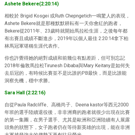
Ashete Bekere(2:20:14)
相較於 Brigid Kosgei 或Ruth Chepngetich一鳴驚人的表現，
Ashete Bekere就是那種默默耕耘有一天你會紅的跑者，
Bekere從2011年、23歲時就開始馬拉松生涯，之後每年都
有出賽且成績不斷進步，2019年以個人最佳 2:20:14拿下柏
林馬冠軍堪稱生涯代表作。
你也許覺得她的絕對成績和前幾位有點差距，但可別忘記
2018年倫敦馬拉松Tirunesh Dibaba與Mary Keitany是如何失
去后冠的，有時候比賽並不是比誰的PB最快，而是比誰能
洞察先機，穩中求勝。
Sara Hall (2:22:16)
自從Paula Radcliffe、高橋尚子、Deena kastor等西元2000
年班的選手陸續退役後，非非洲裔的跑者就很少出現在比賽
的第一集團，在男子選手、尤其是歐洲和亞洲陸續有人展露
頭角的狀態下，女子跑者仍在等待新英雄的出現，能在非洲
大軍越發強大的趨勢下再創往日榮光。