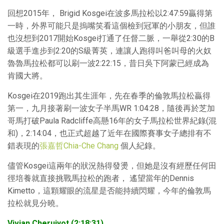
回想2015年， Brigid Kosgei在波多馬拉松以2:47:59贏得第
一時，外界可能只是摀嘴笑看這個檢到冠軍的小朋友，但誰
也沒想到2017開始Kosgei打通了任督二脈，一舉從2:30的B
級選手進步到2:20的S級菁英，連讓人跑得叫爸叫母的火奴
魯魯馬拉松都可以刷一波2:22:15，昔日吳下阿蒙已經成為
肯國大將。
Kosgei在2019跑出其生涯年，先在春季的倫敦馬拉松贏得
第一，九月接著刷一波女子半馬WR 1:04:28，隨後再於芝加
哥馬打破Paula Radcliffe高懸16年的女子馬拉松世界紀錄(混
和)，2:14:04，也正式超越了近年在國際賽事女子總排有不
錯表現的
張嘉哲Chia-Che Chang
個人紀錄。
儘管Kosgei這兩年的狀況熱得發燙，但她是沒有經歷任何田
徑培養就直接挑戰馬拉松的跑者， 遙望當年的Dennis
Kimetto，這顆耀眼的流星是否能持續閃耀，今年的倫敦馬
拉松就見分曉。
Vivian Cheruiyot (2:18:31)