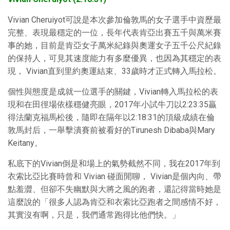
Vivian Cheruiyot可說是本次參加倫敦馬的女子選手中資歷最
完整、表現最穩定的一位，長年代表肯亞出賽五千與萬米賽
事的她，目前是肯亞女子萬米紀錄與奧運女子五千公尺紀錄
的保持人，可見其速度能力有多麼優異，也因為其穩定的表
現， Vivian直到里約奧運結束、33歲時才正式轉入馬拉松。
個性與態度是成就一位選手的關鍵，Vivian轉入馬拉松的表
現和在田徑場依樣穩健亮眼，2017年小試牛刀以2:23:35贏
得法蘭克福馬松後，隨即在隔年以2:18:31的頂級成績在倫
敦馬封后，一舉擊潰賽前被看好的Tirunesh Dibaba與Mary
Keitany。
私底下的Vivian倒是和場上的氣勢截然不同，我在2017年到
衣索比亞比賽時曾和 Vivian 碰面閒聊， Vivian是個內向、帶
點羞澀、但卻不失幽默與大將之風的跑者，還記得當時她是
這麼說的「很多人認為肯亞和衣索比亞跑者之間感情不好，
其實沒有啊，只是，我們通常跑得比他們快。」