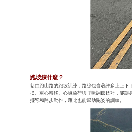
跑坡練什麼？
藉由跑山路的跑坡訓練，路線包含著許多上上下
換、重心轉移、心臟負荷與呼吸調節技巧，能讓
擺臂和跨步動作，藉此也能幫助跑姿的訓練。