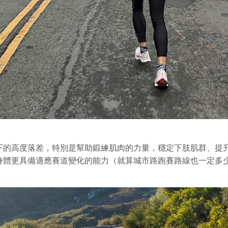
下的高度落差，特別是幫助鍛練肌肉的力量，穩定下肢肌群、提
身體更具備適應賽道變化的能力（就算城市路跑賽路線也一定多