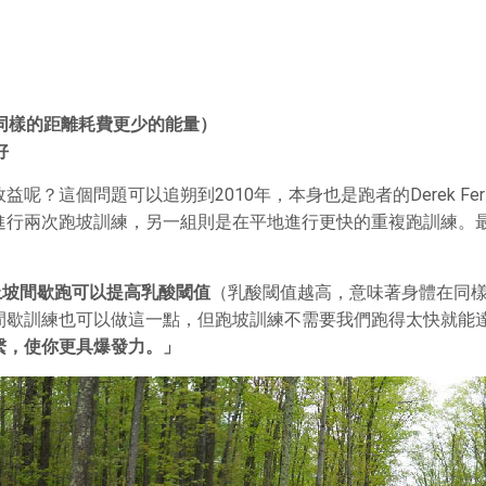
同樣的距離耗費更少的能量）
好
？這個問題可以追朔到2010年，本身也是跑者的Derek Fe
進行兩次跑坡訓練，另一組則是在平地進行更快的重複跑訓練。
上坡間歇跑可以提高乳酸閾值
（乳酸閾值越高，意味著身體在同
間歇訓練也可以做這一點，但跑坡訓練不需要我們跑得太快就能
繫，使你更具爆發力。」