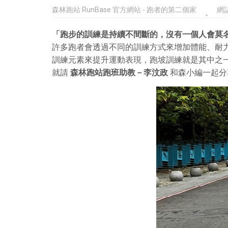
森林跑站 RunBase 官方網站 - 跑者的第二個家
網
「跑步的訓練是持續不間斷的，沒有一個人會莫名
許多跑者會透過不同的訓練方式來增加體能、耐
訓練元素來提升運動表現，跑坡訓練就是其中之
就請
森林跑站跑班助教－李汶政
和森小編一起分