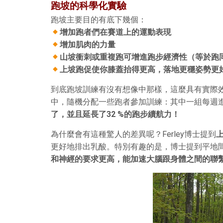
跑坡的科學化實驗
跑坡主要目的有底下幾個：
增加跑者們在賽道上的運動表現
增加肌肉的力量
山坡衝刺或重複跑可增進跑步經濟性（等於跑
上坡跑促使你膝蓋抬得更高，落地更穩姿勢更
到底跑坡訓練有沒有想像中那樣，這麼具有實際效益呢
中，隨機分配一些跑者參加訓練：其中一組每週
了，並且延長了32 %的跑步續航力！
為什麼會有這種驚人的差異呢？Ferley博士提到
更好地排出乳酸。特別有趣的是，博士提到平地
和神經的要求更高，能加速大腦跟身體之間的聯