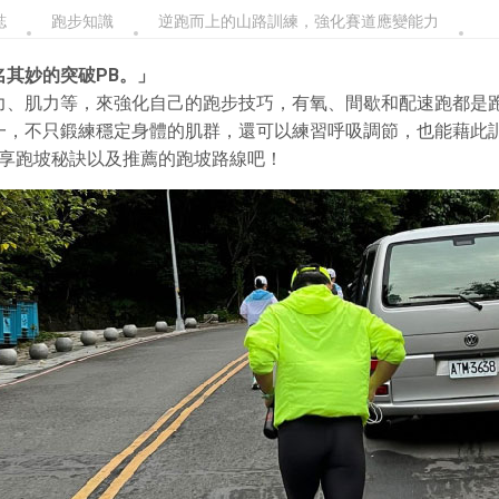
誌
跑步知識
逆跑而上的山路訓練，強化賽道應變能力
其妙的突破PB。」
力、肌力等，來強化自己的跑步技巧，有氧、間歇和配速跑都是
一，不只鍛練穩定身體的肌群，還可以練習呼吸調節，也能藉此
享跑坡秘訣以及推薦的跑坡路線吧！