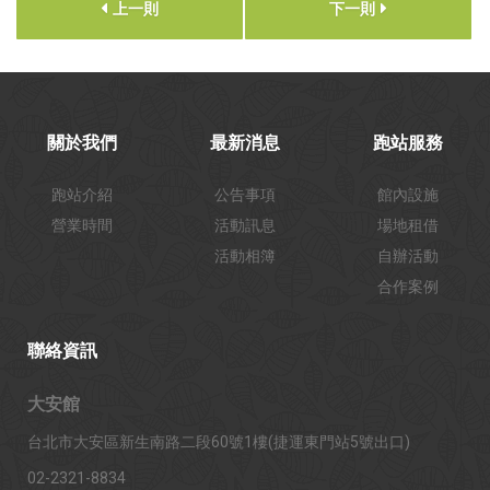
上一則
下一則
關於我們
最新消息
跑站服務
跑站介紹
公告事項
館內設施
營業時間
活動訊息
場地租借
活動相簿
自辦活動
合作案例
聯絡資訊
大安館
台北市大安區新生南路二段60號1樓(捷運東門站5號出口)
02-2321-8834