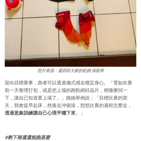
照片來源：週四班大家的乾媽 張凱寧
迎向目標賽事，跑者可以透過儀式感去穩定身心。「譬如在賽
前一天整理打包，或是把上場的跑鞋綁好晶片，稍微擦拭一
下，讓自已知道要上場了。」姚姚舉例說：「目標比賽的當
天，我會提早起床，然後去沖個澡，想想比賽的過程怎麼走，
透過意象訓練讓自己心境平穩下來
。」
#剩下兩週還能跑甚麼