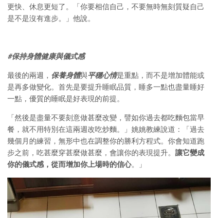
更快、休息更短了。「你要相信自己，不要無時無刻質疑自己
是不是沒有進步。」他說。
#保持身體健康與儀式感
最後的兩週，
保養身體
與
平穩心情
是重點，而不是增加體能或
是再多做變化。首先是要提升睡眠品質，睡多一點也盡量睡好
一點，優質的睡眠是好表現的前提。
「然後是盡量不要刻意做甚麼改變，譬如你過去都吃麵包當早
餐，就不用特別在這兩週改吃炒麵。」姚姚教練說道：「過去
幾個月的練習，無形中也在調整你的勝利方程式。你會知道跑
步之前，吃甚麼穿甚麼做甚麼，會讓你的表現提升。
讓它變成
你的儀式感，從而增加你上場時的信心
。」