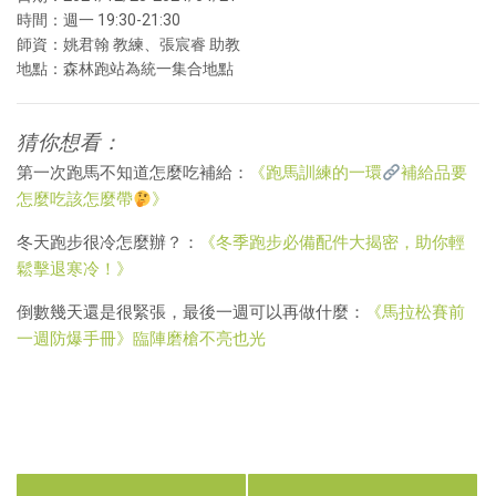
時間：週一 19:30-21:30
師資：姚君翰 教練、張宸睿 助教
地點：森林跑站為統一集合地點
猜你想看：
第一次跑馬不知道怎麼吃補給：
《跑馬訓練的一環
補給品要
怎麼吃該怎麼帶
》
冬天跑步很冷怎麼辦？：
《冬季跑步必備配件大揭密，助你輕
鬆擊退寒冷！》
倒數幾天還是很緊張，最後一週可以再做什麼：
《馬拉松賽前
一週防爆手冊》臨陣磨槍不亮也光