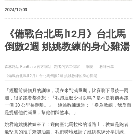
2024/12/03
《備戰台北馬∣12月》台北馬
倒數2週 姚姚教練的身心雞湯
森林跑站 RunBase 官方網站 - 跑者的第二個家
網誌
教練分享
《備戰台北馬∣12月》台北馬倒數2週 姚姚教練的身心雞湯
「經歷前幾個月的訓練，現在來到減量期，比賽剩下最後一兩
週，很多跑者都會想：『我跑這麼少可以嗎？是不是賽前再跑
一個 30 公里長距離。』」姚姚教練說道：「身為教練，我反而
是提醒他們減量，幫他們踩煞車。」
姚君翰姚姚教練來了！迎向臺北馬拉松的道路上，教練是跑者
最堅實的推手兼加油團。我們特地邀請了姚姚教練分享訓練、