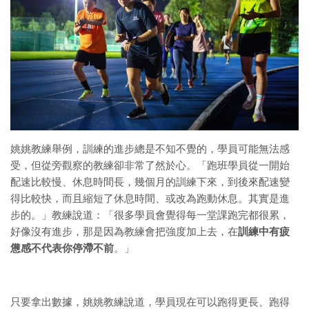
姚姚教練舉例，訓練的進步總是不知不覺的，學員可能無法感
受，但從旁觀察的教練卻非常了然於心。「跑班學員從一開始
配速比較慢、休息時間長，幾個月的訓練下來，到後來配速變
得比較快，而且縮短了休息時間、或改為跑動休息。其實是進
步的。」教練說道：「很多學員會覺得每一堂課跑完都很累，
好像沒有進步，那是因為教練會把強度加上去，在
訓練中有疲
憊感不代表你停滯不前
。」
只要拿出數據，姚姚教練說道，學員現在可以跑得更長、跑得