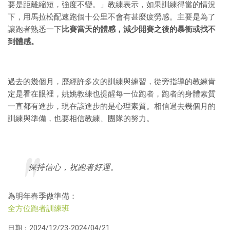
要是距離縮短，強度不變。」教練表示，如果訓練得當的情況
下，用馬拉松配速跑個十公里不會有甚麼疲勞感。主要是為了
讓跑者熟悉一下
比賽當天的體感，減少開賽之後的暴衝或找不
到體感。
過去的幾個月，歷經許多次的訓練與練習，從旁指導的教練肯
定是看在眼裡，姚姚教練也提醒每一位跑者，跑者的身體素質
一直都有進步，現在該進步的是心理素質。相信過去幾個月的
訓練與準備，也要相信教練、團隊的努力。
保持信心，祝跑者好運。
為明年春季做準備：
全方位跑者訓練班
日期：2024/12/23-2024/04/21