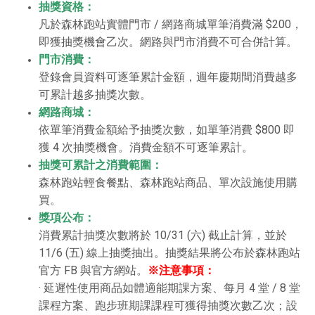
抽獎資格：
凡於森林跑站實體門市 / 網路商城單筆消費滿 $200，
即獲抽獎機會乙次。網路與門市消費不可合併計算。
門市消費：
登錄會員資料可逐筆累計金額，週年慶期間消費越多
可累計越多抽獎次數。
網路商城：
依單筆消費金額給予抽獎次數，如單筆消費 $800 即
獲 4 次抽獎機會。消費金額不可逐筆累計。
抽獎可累計之消費範圍：
森林跑站輕食餐點、森林跑站商品、單次設施使用購
買。
獎項公布：
消費累計抽獎次數將於 10/31 (六) 截止計算，並於
11/6 (五) 線上抽獎抽出。抽獎結果將公布於森林跑站
官方 FB 與官方網站。
※注意事項：
· 延遲性使用商品如體適能期課方案、每月 4 堂 / 8 堂
課程方案、跑步班期課課程可獲得抽獎次數乙次；設