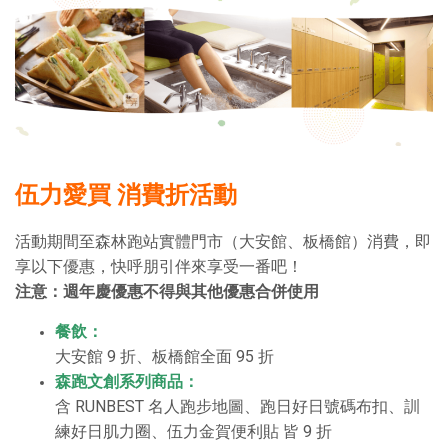
伍力愛買 消費折活動
活動期間至森林跑站實體門市（大安館、板橋館）消費，即
享以下優惠，快呼朋引伴來享受一番吧！
注意：週年慶優惠不得與其他優惠合併使用
餐飲：
大安館 9 折、板橋館全面 95 折
森跑文創系列商品：
含 RUNBEST 名人跑步地圖、跑日好日號碼布扣、訓
練好日肌力圈、伍力金賀便利貼 皆 9 折