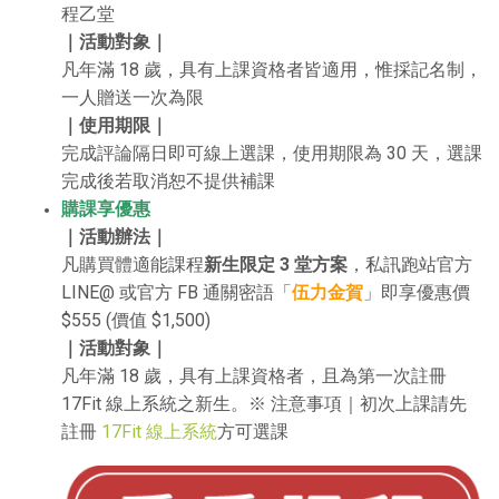
程乙堂
｜活動對象｜
凡年滿 18 歲，具有上課資格者皆適用，惟採記名制，
一人贈送一次為限
｜使用期限｜
完成評論隔日即可線上選課，使用期限為 30 天，選課
完成後若取消恕不提供補課
購課享優惠
｜活動辦法｜
凡購買體適能課程
新生限定 3 堂方案
，私訊跑站官方
LINE@ 或官方 FB 通關密語「
伍力金賀
」即享優惠價
$555 (價值 $1,500)
｜活動對象｜
凡年滿 18 歲，具有上課資格者，且為第一次註冊
17Fit 線上系統之新生。
※ 注意事項｜初次上課請先
註冊
17Fit 線上系統
方可選課