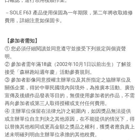
口確認，進行領用後續作業。
－SOLE F63 產品使用保固為一年期限，第二年將收取維修
費用，詳細注意如保固卡。
【參加者需知】
① 您必須仔細閱讀並同意遵守並接受下列規定與個資聲
明。
② 參加者需年滿18歲（2002年10月1日以前出生）了解並
接受「森林跑站週年慶」活動參賽規則。
③ 參加者影像同意授權主辦單位及其所指定之協辦單位及
關係企業，得於中華民國境內與境外，為推廣本活動、廣告
宣傳及後續作品發表等目的，無償使用參加者的作品，不需
再向參加者或第三人取得授權或支付任何費用。
④ 主辦單位保留在法律允許之範圍內，如因獎品無法提供
或主辦單位自主判決之其他原因，在不能提供的情況下，得
以替換其他相同或更高金額之獎品之權利，獲獎者應負責上
述未明確列明由主辦單位承擔的其他稅費。