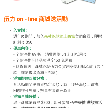
伍力 on - line 商城送活動
入會贈：
週年慶期間，加入
森林跑站線上商城
官網會員，即贈
紅利金 $50
優惠內容：
- 全館消費 89 折、消費再贈 5% 紅利抵用金
- 全館消費不限品項滿 $450 免運費
- 隨貨贈送：森林跑站伍力金賀創意便利貼乙款（共 4
款，採隨機出貨恕不挑款）
滿額即贈回饋好禮：
凡活動期間消費滿指定金額，就可獲得滿額回饋禮。
回饋禮可累贈，數量有限送完為止！
滿額再抽好禮：
線上商城消費滿 $200，即可參加
伍告好禮 滿額抽活