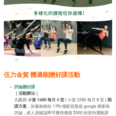
伍力金賀 體適能贈好課活動
評論贈好課
｜活動辦法｜
凡購買
小資 1680 每月 4 堂
|
小資 3280 每月 8 堂
|
期
課方案
，於森林跑站 17fit 場館頁面或 google 商家留
評論，經人員確認即可獲得價值 $500 的室內運動課