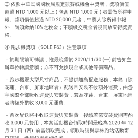
③ 依照中華民國國稅局規定競賽或機會中獎者，獎項價值
超過 NTD 1,000 元以上 ( 包含 NTD 1,000 元 ) 者需做所得申
報。獎項價值超過 NTD 20,000 元者，中獎人除所得申報
外，尚須繳納10%之稅金；不願繳交稅金者視同放棄得獎資
格。
④ 跑步機獎項（SOLE F63）注意事項：
－於期限前可轉讓，惟最晚需於 2020/11/30 (一) 前告知主
辦單位轉讓意願；亦不可兌換現金或其他等價商品。
－跑步機屬大型尺寸商品，不提供離島配送服務，本島（除
花蓮、台東、屏東地區者）配送且安裝不收額外運費，由岱
宇國際全部吸收運費與安裝費，若為花蓮、台東、屏東地區
者將額外酌收 3,000 元運費。
－首次配送將不收取運費與安裝費，後續若需安裝費則需酌
收 3,000 元費用，本案活動機台領取時間最晚為 2020 年 12
月 31 日 (四) 前需領取完成，領取時請與森林跑站活動窗