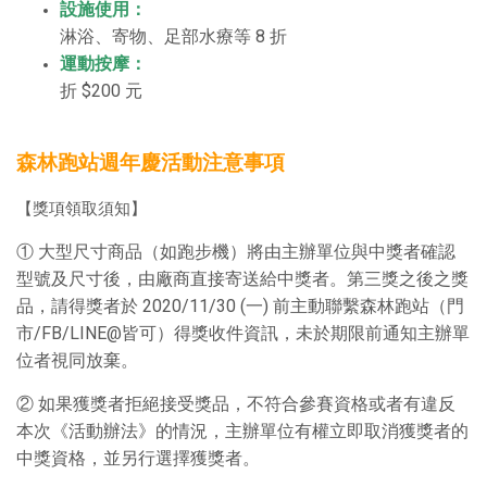
設施使用：
淋浴、寄物、足部水療等 8 折
運動按摩：
折 $200 元
森林跑站週年慶活動注意事項
【獎項領取須知】
① 大型尺寸商品（如跑步機）將由主辦單位與中獎者確認
型號及尺寸後，由廠商直接寄送給中獎者。第三獎之後之獎
品，請得獎者於 2020/11/30 (一) 前主動聯繫森林跑站（門
市/FB/LINE@皆可）得獎收件資訊，未於期限前通知主辦單
位者視同放棄。
② 如果獲獎者拒絕接受獎品，不符合參賽資格或者有違反
本次《活動辦法》的情況，主辦單位有權立即取消獲獎者的
中獎資格，並另行選擇獲獎者。