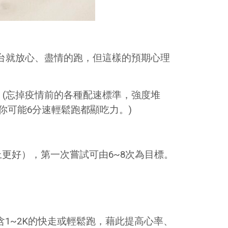
練台就放心、盡情的跑，但這樣的預期心理
程。(忘掉疫情前的各種配速標準，強度堆
你可能6分速輕鬆跑都顯吃力。)
草地上更好），第一次嘗試可由6~8次為目標。
1~2K的快走或輕鬆跑，藉此提高心率、