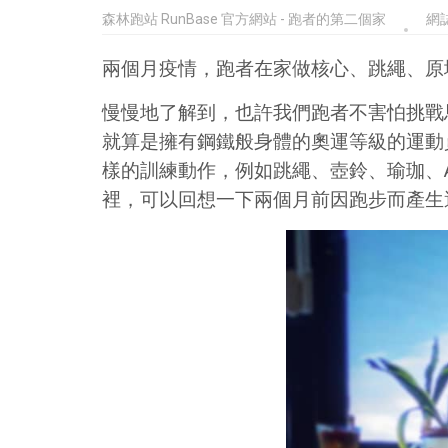
森林跑站 RunBase 官方網站 - 跑者的第二個家
網
兩個月疫情，跑者在家做核心、跳繩、原
慢慢地了解到，也許我們跑者不害怕挑戰
就算是擁有鋼鐵般身體的奧運等級的運動
樣的訓練動作，例如跳繩、壺鈴、瑜珈、Act
裡，可以回想一下兩個月前因跑步而產生