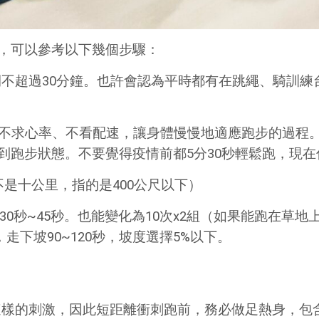
，可以參考以下幾個步驟：
間不超過30分鐘。也許會認為平時都有在跳繩、騎訓
un)，不求心率、不看配速，讓身體慢慢地適應跑步的過
跑步狀態。不要覺得疫情前都5分30秒輕鬆跑，現在
是十公里，指的是400公尺以下）
，休息30秒~45秒。也能變化為10次x2組（如果能跑在
15次，走下坡90~120秒，坡度選擇5%以下。
。
。
這樣的刺激，因此短距離衝刺跑前，務必做足熱身，包含