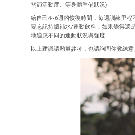
關節活動度、等身體準備狀況)
給自己4~6週的恢復時間，每週訓練里程
要忘記持續補水/運動飲料，如果覺得還
地適應不同的運動狀況與強度。
以上建議請酌量參考，也請詢問你教練意