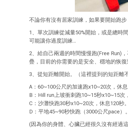
不論你有沒有居家訓練，如果要開始跑步
1、單次訓練從減量50%開始，或是總時
可能讓你過度訓練…
2、給自己兩週的時間慢慢跑(Free R
疊，目前的你需要的是安全、穩地的恢復到
3、從短距離開始。（這裡提到的短距離不
A：60~100公尺的加速跑x10~20次
B：Hill run上坡衝刺跑10~15秒x10~
C：沙灘快跑30秒x10~20次，休息120秒
D：平地45~90秒快跑（3000公尺pace）
(因為你的身體、心臟已經很久沒有經過