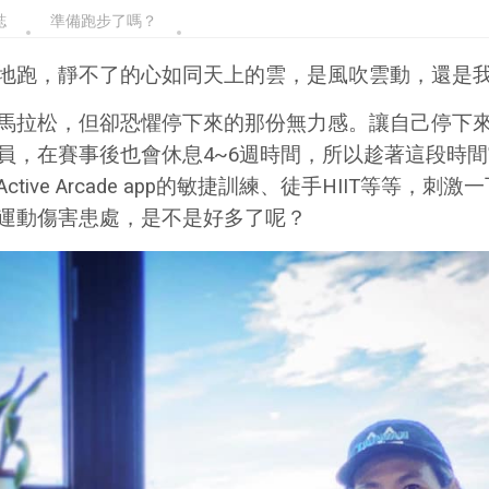
誌
準備跑步了嗎？
地跑，靜不了的心如同天上的雲，是風吹雲動，還是
馬拉松，但卻恐懼停下來的那份無力感。讓自己停下
員，在賽事後也會休息4~6週時間，所以趁著這段時
ive Arcade app的敏捷訓練、徒手HIIT等等
運動傷害患處，是不是好多了呢？