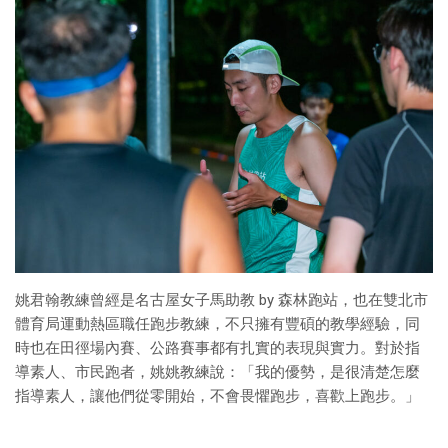
姚君翰教練曾經是名古屋女子馬助教 by 森林跑站，也在雙北市
體育局運動熱區職任跑步教練，不只擁有豐碩的教學經驗，同
時也在田徑場內賽、公路賽事都有扎實的表現與實力。對於指
導素人、市民跑者，姚姚教練說：「我的優勢，是很清楚怎麼
指導素人，讓他們從零開始，不會畏懼跑步，喜歡上跑步。」