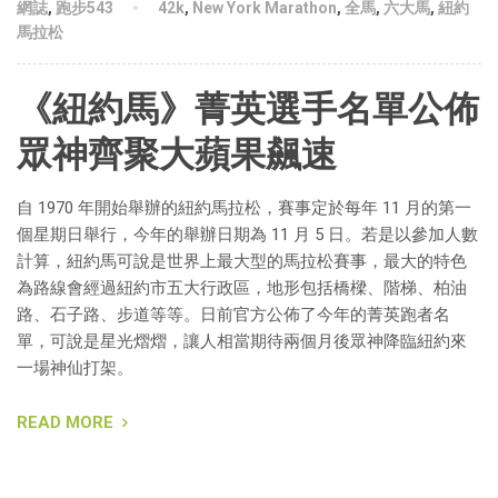
網誌
,
跑步543
42k
,
New York Marathon
,
全馬
,
六大馬
,
紐約
馬拉松
《紐約馬》菁英選手名單公佈
眾神齊聚大蘋果飆速
自 1970 年開始舉辦的紐約馬拉松，賽事定於每年 11 月的第一
個星期日舉行，今年的舉辦日期為 11 月 5 日。若是以參加人數
計算，紐約馬可說是世界上最大型的馬拉松賽事，最大的特色
為路線會經過紐約市五大行政區，地形包括橋樑、階梯、柏油
路、石子路、步道等等。日前官方公佈了今年的菁英跑者名
單，可說是星光熠熠，讓人相當期待兩個月後眾神降臨紐約來
一場神仙打架。
READ MORE