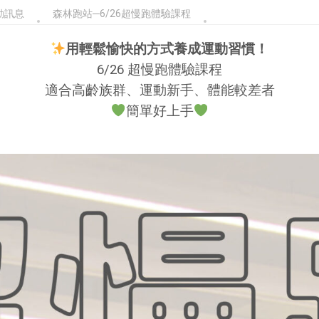
動訊息
森林跑站─6/26超慢跑體驗課程
用輕鬆愉快的方式養成運動習慣！
6/26 超慢跑體驗課程
適合高齡族群、運動新手、體能較差者
簡單好上手