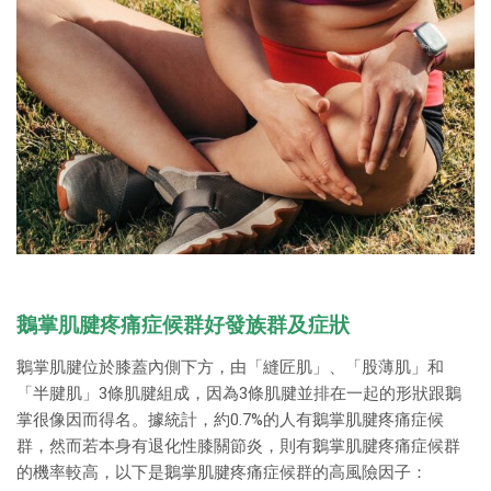
鵝掌肌腱疼痛症候群好發族群及症狀
鵝掌肌腱位於膝蓋內側下方，由「縫匠肌」、「股薄肌」和
「半腱肌」3條肌腱組成，因為3條肌腱並排在一起的形狀跟鵝
掌很像因而得名。據統計，約0.7%的人有鵝掌肌腱疼痛症候
群，然而若本身有退化性膝關節炎，則有鵝掌肌腱疼痛症候群
的機率較高，以下是鵝掌肌腱疼痛症候群的高風險因子：