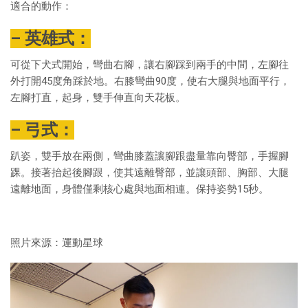
適合的動作：
– 英雄式：
可從下犬式開始，彎曲右腳，讓右腳踩到兩手的中間，左腳往
外打開45度角踩於地。右膝彎曲90度，使右大腿與地面平行，
左腳打直，起身，雙手伸直向天花板。
– 弓式：
趴姿，雙手放在兩側，彎曲膝蓋讓腳跟盡量靠向臀部，手握腳
踝。接著抬起後腳跟，使其遠離臀部，並讓頭部、胸部、大腿
遠離地面，身體僅剩核心處與地面相連。保持姿勢15秒。
照片來源：運動星球