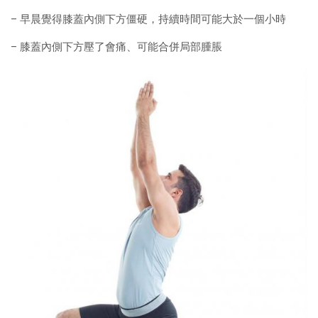
– 早晨覺得膝蓋內側下方僵硬，持續時間可能大於一個小時
– 膝蓋內側下方壓了會痛、可能合併局部腫脹