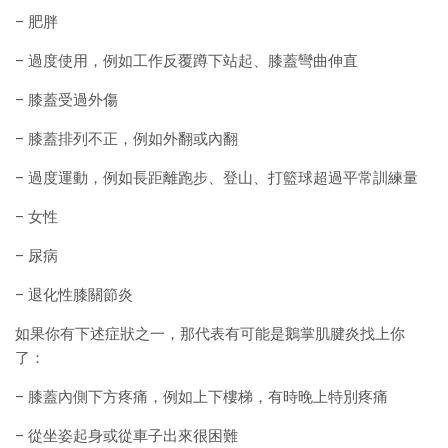
– 肥胖
– 過度使用，例如工作反覆蹲下站起、膝蓋彎曲伸直
– 膝蓋受過外傷
– 膝蓋排列不正，例如外翻或內翻
– 過度運動，例如長距離跑步、登山、打籃球超過平常訓練量
– 女性
– 尿病
– 退化性膝關節炎
如果你有下述症狀之一，那代表有可能是鵝掌肌腱炎找上你
了：
– 膝蓋內側下方疼痛，例如上下樓梯，有時晚上特別疼痛
– 從坐姿起身或從車子出來很困難