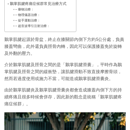
鵝掌肌腱疼痛症候群常見治療方式
– 藥物治療：
– 物理儀器治療：
– 徒手運動治療：
– 超音波導引注射治療：
鵝掌肌腱起源於骨盆，終止在膝關節內側下方約5公分處，
負責
膝蓋彎曲，此外還負責脛骨內轉，
因此可以保護膝蓋免於旋轉
及外翻的壓力。
介於鵝掌肌腱及脛骨之間的是「鵝掌肌腱滑囊」，
平時作為鵝
掌肌腱及脛骨之間的緩衝墊，
讓肌腱滑動不致直接摩擦骨頭，
然而若過度使用或施力不當，
可能造成鵝掌肌腱滑囊炎。
由於鵝掌肌腱炎及鵝掌肌腱滑囊炎都會造成膝蓋內側下方的持
續疼痛
且很多時候會併存，因此新的觀念是統稱「鵝掌肌腱疼
痛症候群」。