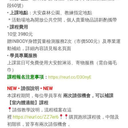
段60號）
•
上課地點
：大安森林公園、教練指定地點
＊活動場地為開放公共空間，個人貴重物品請斟酌攜帶
•
課程費用
10堂 3980元
贈INBODY身體質量檢測服務2次（市價500元）及專業運
動補給，詳細內容請見報名頁面
•
學員專屬服務
上課當日可免費使用大安館淋浴、寄物服務（需自備毛
巾）
課程報名注意事項
：
https://reurl.cc/D3OnyE
NEW •
請假說明
• NEW
本課程期間，每位學員享有
兩次請假機會，可以補課
【室內體適能】課程
請假教學說明，流程檔案在這
裡
https://reurl.cc/ZZ7er6
購買跑班課程後，中階及
初階班，皆享有兩次請假機會，