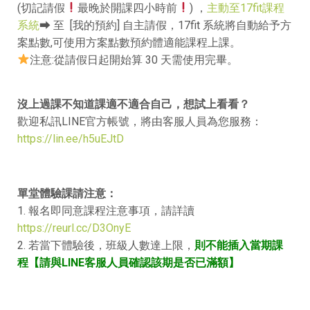
(切記請假
最晚於開課四小時前
) ，
主動至17fit課程
系統
⮕ 至 [我的預約] 自主請假，17fit 系統將自動給予方
案點數,可使用方案點數預約體適能課程上課。
注意:從請假日起開始算 30 天需使用完畢。
沒上過課不知道課適不適合自己，想試上看看？
歡迎私訊LINE官方帳號，將由客服人員為您服務：
https://lin.ee/h5uEJtD
單
堂體驗課請注意：
1. 報名即同意課程注意事項，請詳讀
https://reurl.cc/D3OnyE
2. 若當下體驗後，班級人數達上限，
則不能插入當期課
程【請與LINE客服人員確認該期是否已滿額】