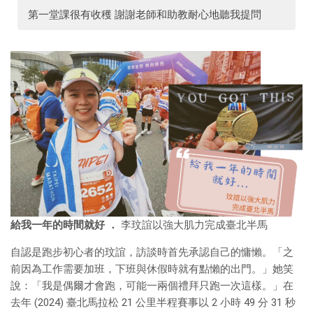
第一堂課很有收穫 謝謝老師和助教耐心地聽我提問
給我一年的時間就好 ．
李玟誼以強大肌力完成臺北半馬
自認是跑步初心者的玟誼，訪談時首先承認自己的慵懶。「之
前因為工作需要加班，下班與休假時就有點懶的出門。」她笑
說：「我是偶爾才會跑，可能一兩個禮拜只跑一次這樣。」在
去年 (2024) 臺北馬拉松 21 公里半程賽事以 2 小時 49 分 31 秒