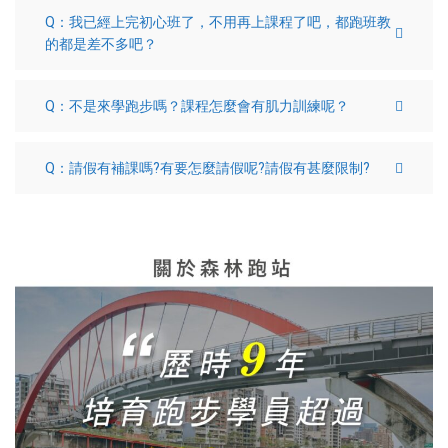
Q：我已經上完初心班了，不用再上課程了吧，都跑班教
的都是差不多吧？
Q：不是來學跑步嗎？課程怎麼會有肌力訓練呢？
Q：請假有補課嗎?有要怎麼請假呢?請假有甚麼限制?