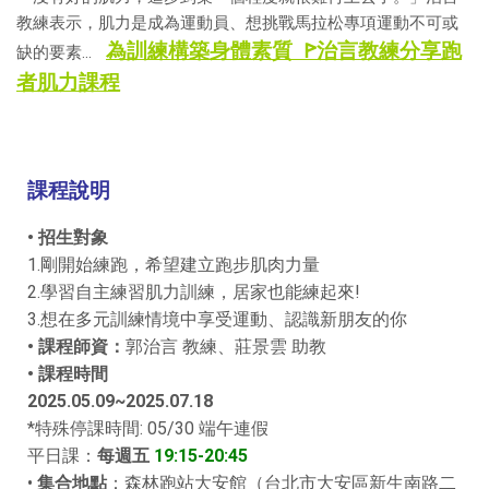
教練表示，肌力是成為運動員、想挑戰馬拉松專項運動不可或
為訓練構築身體素質 ꚰ治言教練分享跑
缺的要素...
者肌力課程
課程說明
• 招生對象
1.剛開始練跑，希望建立跑步肌肉力量
2.學習自主練習肌力訓練，居家也能練起來!
3.想在多元訓練情境中享受運動、認識新朋友的你
• 課程師資：
郭治言
教練、莊景雲 助教
• 課程時間
2025.05.09~2025.07.18
*特殊停課時間: 05/30 端午連假
平日課：
每週五
19:15-20:45
•
集合地點
：森林跑站大安館（台北市大安區新生南路二