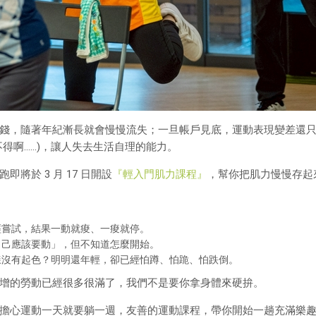
錢，隨著年紀漸長就會慢慢流失；一旦帳戶見底，運動表現變差還
得啊……)，讓人失去生活自理的能力。
於 3 月 17 日開設
『輕入門肌力課程』
，幫你把肌力慢慢存起
經嘗試，結果一動就痠、一痠就停。
自己應該要動」，但不知道怎麼開始。
樣沒有起色？明明還年輕，卻已經怕蹲、怕跪、怕跌倒。
增的勞動已經很多很滿了，我們不是要你拿身體來硬拚。
擔心運動一天就要躺一週，友善的運動課程，帶你開始一趟充滿樂