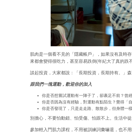
肌肉是一個看不見的「隱藏帳戶」，如果沒有及時存
來都會變得很吃力，甚至容易跌倒(年紀大了真的跌不
談起投資，大家都說：「長期投資，長期持有。」森跑即將
跟我們一塊運動，歡迎你的加入
你是否想嘗試運動有一陣子了，卻裹足不前？曾
你是否因為沒有經驗，對運動有點陌生？覺得「
你是否發現了，只是走走路、散散步，但身體一
別擔心，不要怕動錯、怕受傷、怕跟不上。生活中徒
參加輕入門肌力課程，不用被訓練詞彙嚇退，也不用