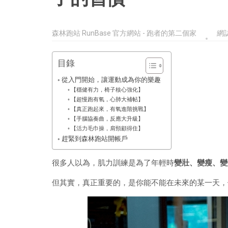
森林跑站 RunBase 官方網站 - 跑者的第二個家
網
目錄
從入門開始，讓運動成為你的樂趣
【穩健有力，椅子核心強化】
【超慢跑有氧，心肺大補帖】
【真正跑起來，有氧進階挑戰】
【手腦協奏曲，反應大升級】
【活力毛巾操，肩頸顧得住】
趕緊到森林跑站開帳戶
很多人以為，肌力訓練是為了年輕時
變壯、變瘦、變
但其實，真正重要的，是你能不能在未來的某一天，