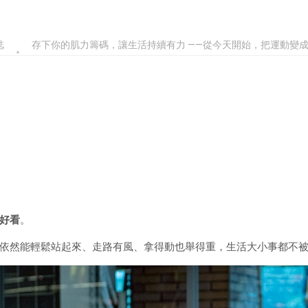
誌
存下你的肌力籌碼，讓生活持續有力 ——從今天開始，把運動變
好看
。
依然能輕鬆站起來、走路有風、拿得動也舉得重，生活大小事都不