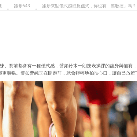
誌
跑步543
跑步來點儀式感或反儀式，你也有「整數控」嗎？
練、賽前都會有一種儀式感，譬如鈴木一朗按表操課的熱身與備賽
就能更順暢。譬如曹純玉在開跑前，就會輕輕地拍拍心口，讓自己放鬆