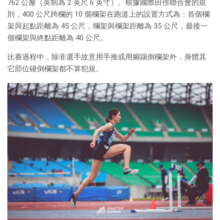
762 公釐（英制為 2 英尺 6 英寸）。根據國際田徑聯合會的規
則，400 公尺跨欄的 10 個欄架在跑道上的設置方式為：首個欄
架與起點距離為 45 公尺，欄架與欄架距離為 35 公尺，最後一
個欄架與終點距離為 40 公尺。
比賽過程中，除非選手故意用手推或用腳踢倒欄架外，身體其
它部位碰倒欄架都不算犯規。