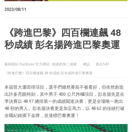
2023/08/11
《跨進巴黎》四百欄連飆 48
秒成績 彭名揚跨進巴黎奧運
森林跑站 RunBase 官方網站 - 跑者的第二個家
網誌
跑步543
《跨進巴黎》四百欄連飆 48 秒成績 彭名揚跨進巴黎奧運
本屆世大運田徑項目，選手們雖然賽前不被看好，但依然創造
出許多亮眼時刻，其中男子 400 公尺跨欄項目，彭名揚先是在
準決賽以 48.97 總排第一的成績闖進決賽，更是全場唯一跑出
48 秒的男人。彭名揚決賽更是加足馬力，以 48.62 的佳績打破
全國紀錄摘下金牌，並達標巴黎奧運！