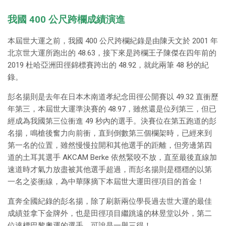
我國 400 公尺跨欄成績演進
本屆世大運之前，我國 400 公尺跨欄紀錄是由陳天文於 2001 年
北京世大運所跑出的 48.63，接下來是跨欄王子陳傑在四年前的
2019 杜哈亞洲田徑錦標賽跨出的 48.92，就此兩筆 48 秒的紀
錄。
彭名揚則是去年在日本木南道孝紀念田徑公開賽以 49.32 直衝歷
年第三，本屆世大運準決賽的 48.97，雖然還是位列第三，但已
經成為我國第三位衝進 49 秒內的選手。決賽位在第五跑道的彭
名揚，鳴槍後奮力向前衝，直到倒數第三個欄架時，已經來到
第一名的位置，雖然慢慢拉開和其他選手的距離，但旁邊第四
道的土耳其選手 AKCAM Berke 依然緊咬不放，直至最後直線加
速道時才氣力放盡被其他選手超過，而彭名揚則是穩穩的以第
一名之姿衝線，為中華隊摘下本屆世大運田徑項目的首金！
直奔全國紀錄的彭名揚，除了刷新兩位學長過去世大運的最佳
成績並拿下金牌外，也是田徑項目繼跳遠的林昱堂以外，第二
位達標巴黎奧運的選手，可說是一舉三得！