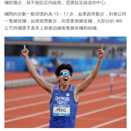
欄前幾步，就不能貼近內線跑，需要貼近線道的中心。
欄間的步數一般習慣約為 13 – 17 步，如果跑單數步，則會以同
一隻腳攻欄；如果跑雙數步，則需要換腳攻欄，大部分的 400
公尺跨欄選手基本上都會訓練兩隻腳攻欄和繞欄。