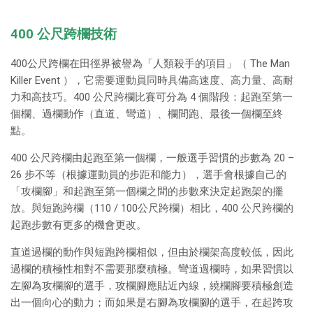
400 公尺跨欄技術
400公尺跨欄在田徑界被譽為「人類殺手的項目」（ The Man
Killer Event ），它需要運動員同時具備高速度、高力量、高耐
力和高技巧。400 公尺跨欄比賽可分為 4 個階段：起跑至第一
個欄、過欄動作（直道、彎道）、欄間跑、最後一個欄至終
點。
400 公尺跨欄由起跑至第一個欄，一般選手習慣的步數為 20 –
26 步不等（根據運動員的步距和能力），選手會根據自己的
「攻欄腳」和起跑至第一個欄之間的步數來決定起跑架的擺
放。與短跑跨欄（110 / 100公尺跨欄）相比，400 公尺跨欄的
起跑步數有更多的機會更改。
直道過欄的動作與短跑跨欄相似，但由於欄架高度較低，因此
過欄的積極性相對不需要那麼積極。彎道過欄時，如果習慣以
左腳為攻欄腳的選手，攻欄腳應貼近內線，繞欄腳要積極創造
出一個向心的動力；而如果是右腳為攻欄腳的選手，在起跨攻