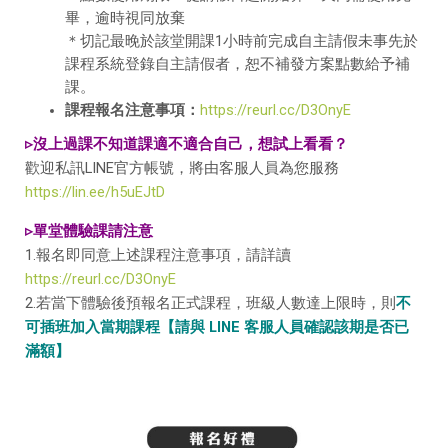
畢，逾時視同放棄
＊切記最晚於該堂開課1小時前完成自主請假未事先於
課程系統登錄自主請假者，恕不補發方案點數給予補
課。
課程報名注意事項：
https://reurl.cc/D3OnyE
▹沒上過課不知道課適不適合自己，想試上看看？
歡迎私訊LINE官方帳號，將由客服人員為您服務
https://lin.ee/h5uEJtD
▹單堂體驗課請注意
1.報名即同意上述課程注意事項，請詳讀
https://reurl.cc/D3OnyE
2.若當下體驗後預報名正式課程，班級人數達上限時，則
不
可插班加入當期課程【請與 LINE 客服人員確認該期是否已
滿額】