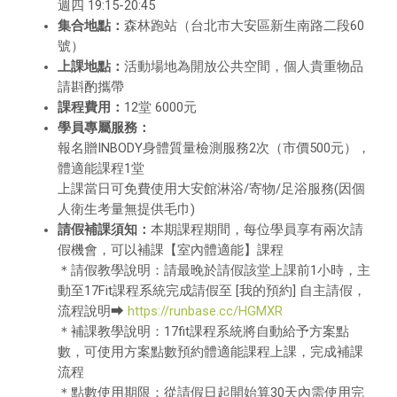
週四 19:15-20:45
集合地點：
森林跑站（台北市大安區新生南路二段60
號）
上課地點：
活動場地為開放公共空間，個人貴重物品
請斟酌攜帶
課程費用：
12堂 6000元
學員專屬服務：
報名贈INBODY身體質量檢測服務2次（市價500元），
體適能課程1堂
上課當日可免費使用大安館淋浴/寄物/足浴服務(因個
人衛生考量無提供毛巾)
請假補課須知：
本期課程期間，每位學員享有兩次請
假機會，可以補課【室內體適能】課程
＊請假教學說明：請最晚於請假該堂上課前1小時，主
動至17Fit課程系統完成請假至 [我的預約] 自主請假，
流程說明⮕
https://runbase.cc/HGMXR
＊補課教學說明：17fit課程系統將自動給予方案點
數，可使用方案點數預約體適能課程上課，完成補課
流程
＊點數使用期限：從請假日起開始算30天內需使用完