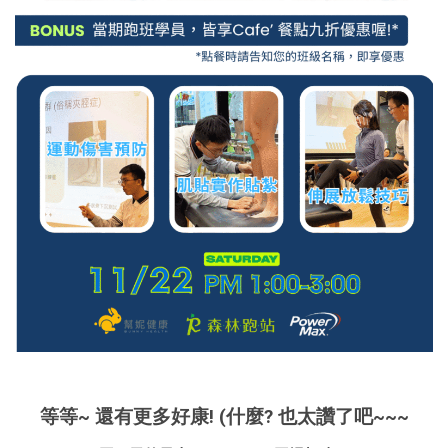
等等~ 還有更多好康! (什麼? 也太讚了吧~~~