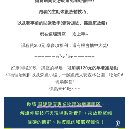
備賽期間要怎麼避免運動傷害!?
跑者的主動恢復放鬆技巧、
以及賽事前的貼紮教學(髕骨加固、髂脛束放鬆)
都在這場講座 一次上手~
課程費300元 享多項福利，還有機會抽中大獎!
—————— ฅ՞•ﻌ•՞ฅ♥ ——————
好康同場加映：講座的早晨，
可加購120元的早餐跑活動
和物理治療師以及森跑小編，一起跑跑大安森林公園，物治QA
現場解答!
快點來+1吧~~~