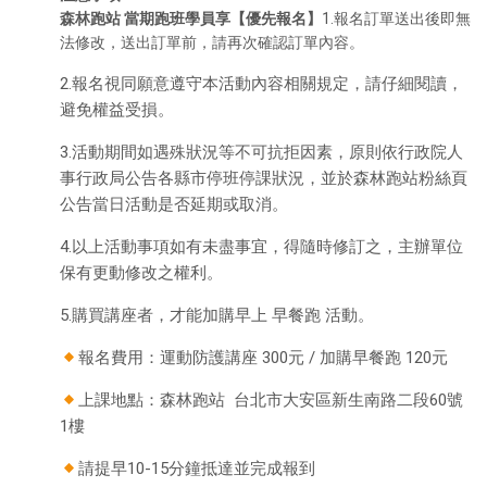
森林跑站 當期跑班學員享【優先報名】
1.報名訂單送出後即無
法修改，送出訂單前，請再次確認訂單內容。
2.報名視同願意遵守本活動內容相關規定，請仔細閱讀，
避免權益受損。
3.活動期間如遇殊狀況等不可抗拒因素，原則依行政院人
事行政局公告各縣市停班停課狀況，並於森林跑站粉絲頁
公告當日活動是否延期或取消。
4.以上活動事項如有未盡事宜，得隨時修訂之，主辦單位
保有更動修改之權利。
5.購買講座者，才能加購早上 早餐跑 活動。
報名費用：運動防護講座 300元 / 加購早餐跑 120元
上課地點：森林跑站 台北市大安區新生南路二段60號
1樓
請提早10-15分鐘抵達並完成報到