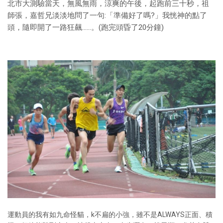
北市大測驗當天，無風無雨，涼爽的午後，起跑前三十秒，祖
師張，嘉哲兄淡淡地問了一句:「準備好了嗎?」我恍神的點了
頭，隨即開了一路狂飆……。(跑完頭昏了20分鐘)
運動員的我有如九命怪貓，k不扁的小強，雖不是ALWAYS正面、積