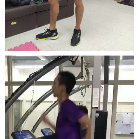
視
訊
播
放
器