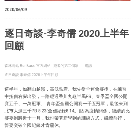
2020/06/09
逐日奇談-李奇儒 2020上半年
回顧
森林跑站 RunBase 官方網站 - 跑者的第二個家
網誌
逐日奇談-李奇儒 2020上半年回顧
這半年，如翻山越嶺，高低跌宕。我先從全運會賽後，在練習
中扭傷右腳出發，一路經過香川丸龜半馬PB、春季盃全國公開
賽五千、一萬冠軍、 青年盃全國公開賽一千五冠軍，最後來到
北市大測三千PB 8:23(全國紀錄8:14。)因為疫情關係，後續的比
賽要到將近十一月，我也帶著新學到的訓練方式，繼續前行，
誓要突破全國紀錄才肯罷休。