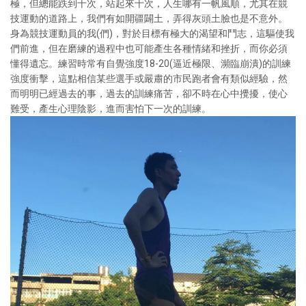
極，但總能跌到十次，站起來十次，人生哪有一帆風順，尤其在競
技運動的道路上，我們有如開疆闢土，弄得灰頭土臉也是不意外。
身為競技運動員的我(們)，對於目標有極大的渴望和鬥志，這驅使我
們前進，但在磨練的過程中也可能產生各種情緒和挫折，而你必須
懂得遺忘。練習時常有自覺強度18-20(逼近極限、瀕臨崩潰)的訓練
強度衝擊，這點相信某些選手或嚴肅的市民跑者會有類似經驗，然
而明明已經過去的事，過去的訓練痛苦，卻不時在心中攪擾，使心
難受，產生心理陰影，進而害怕下一次的訓練。