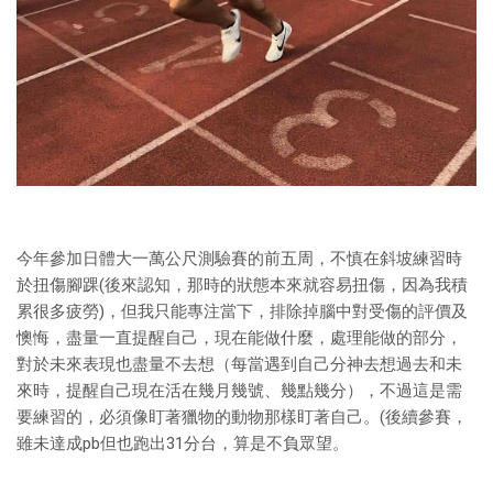
今年參加日體大一萬公尺測驗賽的前五周，不慎在斜坡練習時
於扭傷腳踝(後來認知，那時的狀態本來就容易扭傷，因為我積
累很多疲勞)，但我只能專注當下，排除掉腦中對受傷的評價及
懊悔，盡量一直提醒自己，現在能做什麼，處理能做的部分，
對於未來表現也盡量不去想（每當遇到自己分神去想過去和未
來時，提醒自己現在活在幾月幾號、幾點幾分），不過這是需
要練習的，必須像盯著獵物的動物那樣盯著自己。(後續參賽，
雖未達成pb但也跑出31分台，算是不負眾望。