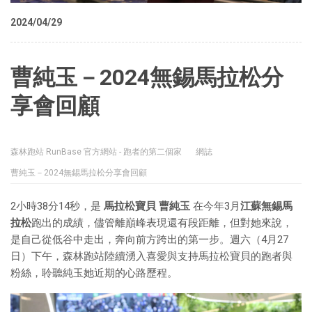
2024/04/29
曹純玉－2024無錫馬拉松分
享會回顧
森林跑站 RunBase 官方網站 - 跑者的第二個家
網誌
曹純玉－2024無錫馬拉松分享會回顧
2小時38分14秒，是
馬拉松寶貝 曹純玉
在今年3月
江蘇無錫馬
拉松
跑出的成績，儘管離巔峰表現還有段距離，但對她來說，
是自己從低谷中走出，奔向前方跨出的第一步。週六（4月27
日）下午，森林跑站陸續湧入喜愛與支持馬拉松寶貝的跑者與
粉絲，聆聽純玉她近期的心路歷程。