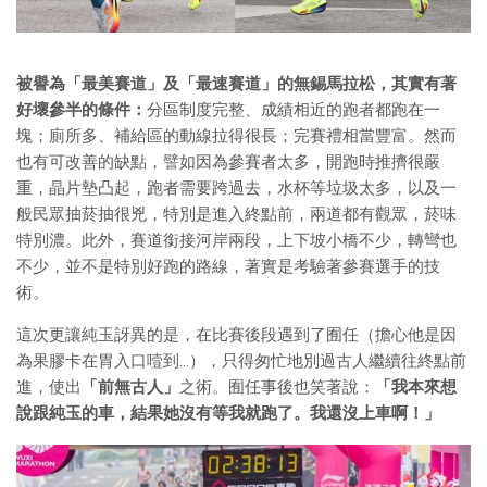
被譽為「最美賽道」及「最速賽道」的無錫馬拉松，其實有著
好壞參半的條件：
分區制度完整、成績相近的跑者都跑在一
塊；廁所多、補給區的動線拉得很長；完賽禮相當豐富。然而
也有可改善的缺點，譬如因為參賽者太多，開跑時推擠很嚴
重，晶片墊凸起，跑者需要跨過去，水杯等垃圾太多，以及一
般民眾抽菸抽很兇，特別是進入終點前，兩道都有觀眾，菸味
特別濃。此外，賽道銜接河岸兩段，上下坡小橋不少，轉彎也
不少，並不是特別好跑的路線，著實是考驗著參賽選手的技
術。
這次更讓純玉訝異的是，在比賽後段遇到了囿任（擔心他是因
為果膠卡在胃入口噎到…），只得匆忙地別過古人繼續往終點前
進，使出
「前無古人」
之術。囿任事後也笑著說：
「我本來想
說跟純玉的車，結果她沒有等我就跑了。我還沒上車啊！」