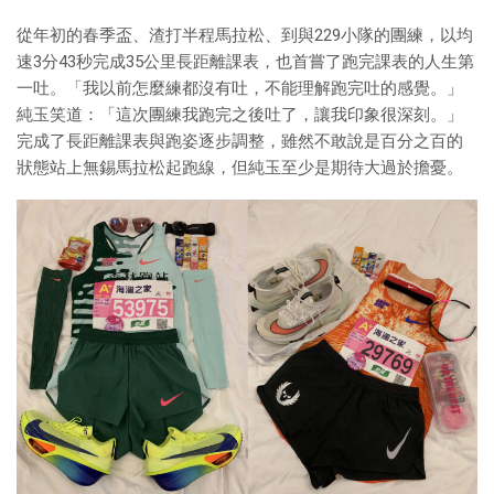
從年初的春季盃、渣打半程馬拉松、到與229小隊的團練，以均
速3分43秒完成35公里長距離課表，也首嘗了跑完課表的人生第
一吐。「我以前怎麼練都沒有吐，不能理解跑完吐的感覺。」
純玉笑道：「這次團練我跑完之後吐了，讓我印象很深刻。」
完成了長距離課表與跑姿逐步調整，雖然不敢說是百分之百的
狀態站上無錫馬拉松起跑線，但純玉至少是期待大過於擔憂。