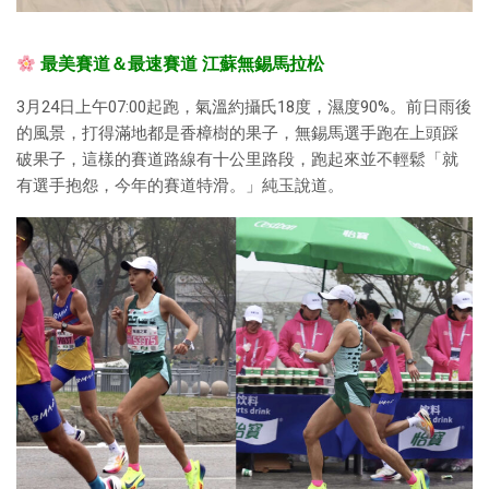
最美賽道＆最速賽道 江蘇無錫馬拉松
3月24日上午07:00起跑，氣溫約攝氏18度，濕度90%。前日雨後
的風景，打得滿地都是香樟樹的果子，無錫馬選手跑在上頭踩
破果子，這樣的賽道路線有十公里路段，跑起來並不輕鬆「就
有選手抱怨，今年的賽道特滑。」純玉說道。