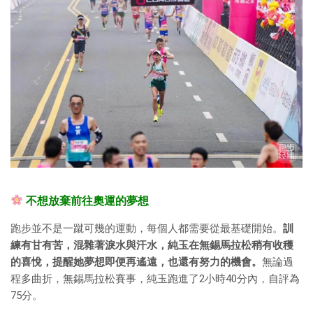
不想放棄前往奧運的夢想
跑步並不是一蹴可幾的運動，每個人都需要從最基礎開始。
訓
練有甘有苦，混雜著淚水與汗水，純玉在無錫馬拉松稍有收穫
的喜悅，提醒她夢想即便再遙遠，也還有努力的機會。
無論過
程多曲折，無錫馬拉松賽事，純玉跑進了2小時40分內，自評為
75分。