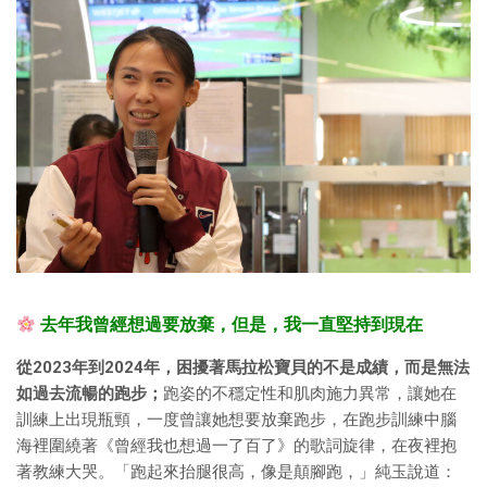
去年我曾經想過要放棄，但是，我一直堅持到現在
從2023年到2024年，困擾著馬拉松寶貝的不是成績，而是無法
如過去流暢的跑步；
跑姿的不穩定性和肌肉施力異常，讓她在
訓練上出現瓶頸，一度曾讓她想要放棄跑步，在跑步訓練中腦
海裡圍繞著《曾經我也想過一了百了》的歌詞旋律，在夜裡抱
著教練大哭。「跑起來抬腿很高，像是顛腳跑，」純玉說道：