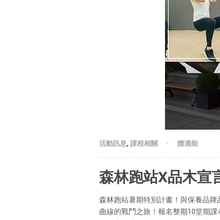
活動訊息
,
課程相關
體適能
森林跑站X品木宣言
森林跑站暑期特別計畫！與保養品牌品木
曲線的戰鬥之旅！報名整期10堂期