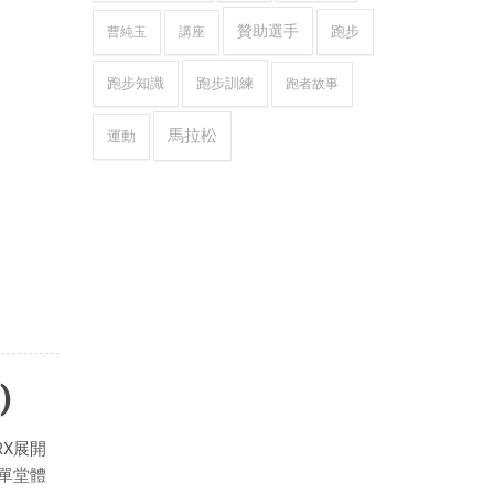
贊助選手
跑步
曹純玉
講座
跑步知識
跑步訓練
跑者故事
馬拉松
運動
)
RX展開
單堂體