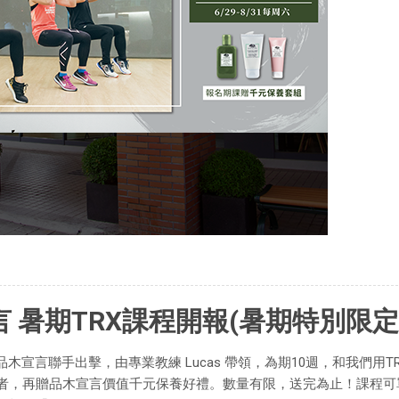
 暑期TRX課程開報(暑期特別限定
宣言聯手出擊，由專業教練 Lucas 帶領，為期10週，和我們用T
課者，再贈品木宣言價值千元保養好禮。數量有限，送完為止！課程可