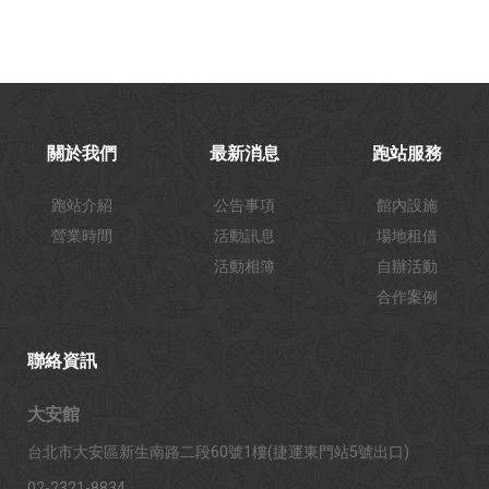
關於我們
最新消息
跑站服務
跑站介紹
公告事項
館內設施
營業時間
活動訊息
場地租借
活動相簿
自辦活動
合作案例
聯絡資訊
大安館
台北市大安區新生南路二段60號1樓(捷運東門站5號出口)
02-2321-8834