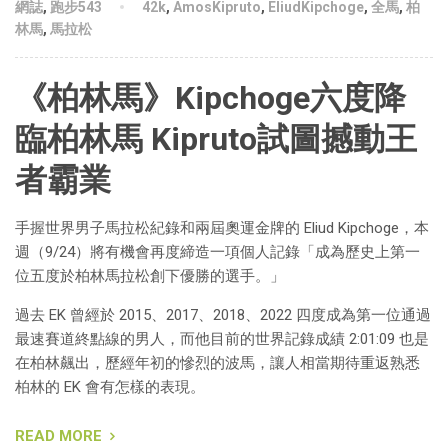
網誌
,
跑步543
42k
,
AmosKipruto
,
EliudKipchoge
,
全馬
,
柏
林馬
,
馬拉松
《柏林馬》Kipchoge六度降
臨柏林馬 Kipruto試圖撼動王
者霸業
手握世界男子馬拉松紀錄和兩屆奧運金牌的 Eliud Kipchoge，本
週（9/24）將有機會再度締造一項個人記錄「成為歷史上第一
位五度於柏林馬拉松創下優勝的選手。」
過去 EK 曾經於 2015、2017、2018、2022 四度成為第一位通過
最速賽道終點線的男人，而他目前的世界記錄成績 2:01:09 也是
在柏林飆出，歷經年初的慘烈的波馬，讓人相當期待重返熟悉
柏林的 EK 會有怎樣的表現。
READ MORE