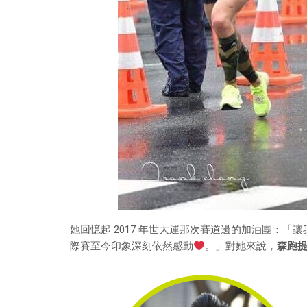
她回憶起 2017 年世大運那次賽道邊的加油團：
際賽至今印象深刻依然感動
。」對她來說，
森跑