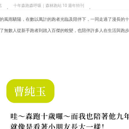
誌
十年森跑森呼吸｜森林跑站 10 週年特刊
的風雨驕陽，在數以萬計的跑者光臨及陪伴下，一同走過了漫長的
了無數人從新手跑者到踏入百傑的蛻變，也陪伴許多人在生活與跑