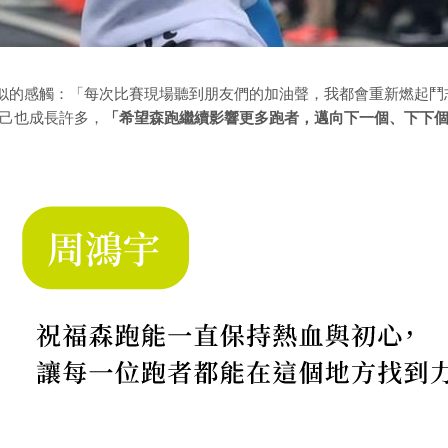
似的感觸：「每次比賽現場聽到朋友們的加油聲，我都會重新燃起鬥
己也成長許多，
「希望森跑繼續影響更多跑者，邁向下一個、下下