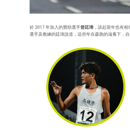
於 2017 年加入的贊助選手
曾廷瑋
，談起當年也有相
選手及教練的廷瑋說道，這些年在森跑的滋養下，自