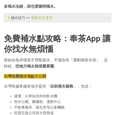
多喝水沒錯，卻也要聰明喝水。
補水技巧 >>
電解質這邊買
免費補水點攻略：奉茶App 讓
你找水無煩惱
假如你為求環保不買瓶裝水、手邊也有『運動噴射水壺』，這
時候，
找地方喝水就很重要囉
。
台灣免費補水地點大公開
台灣有越來越多地方提供「
自助補水服務
」，包含：
捷運、火車站內外的飲水機
部分公園、圖書館、運動中心
戶政事務所、衛生所等公家機關
民營百貨公司與大型商場