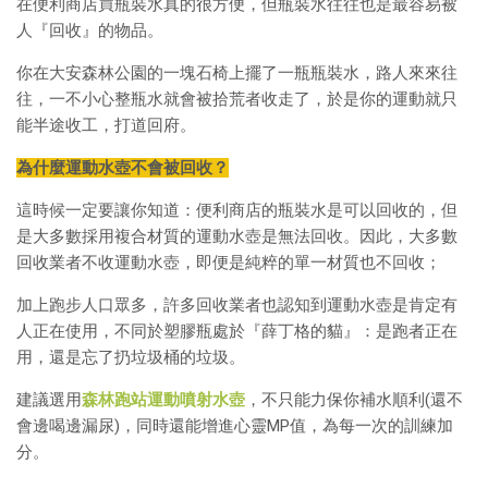
在便利商店買瓶裝水真的很方便，但瓶裝水往往也是最容易被
人『回收』的物品。
你在大安森林公園的一塊石椅上擺了一瓶瓶裝水，路人來來往
往，一不小心整瓶水就會被拾荒者收走了，於是你的運動就只
能半途收工，打道回府。
為什麼運動水壺不會被回收？
這時候一定要讓你知道：便利商店的瓶裝水是可以回收的，但
是大多數採用複合材質的運動水壺是無法回收。因此，大多數
回收業者不收運動水壺，即便是純粹的單一材質也不回收；
加上跑步人口眾多，許多回收業者也認知到運動水壺是肯定有
人正在使用，不同於塑膠瓶處於『薛丁格的貓』：是跑者正在
用，還是忘了扔垃圾桶的垃圾。
建議選用
森林跑站運動噴射水壺
，不只能力保你補水順利(還不
會邊喝邊漏尿)，同時還能增進心靈MP值，為每一次的訓練加
分。