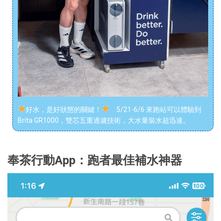
好水，是好狀態的關鍵！
5/21-6/6 來跑站可以體驗到
Brita GR1000，雙芯五重過濾技術，大水量裝水超迅速。
奉茶行動App：跑者最佳補水神器