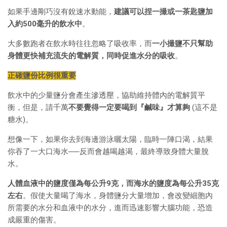
如果手邊剛巧沒有銳速水動能，
建議可以捏一撮或一茶匙鹽加
入約500毫升的飲水中
。
大多數跑者在飲水時往往忽略了吸收率，而
一小撮鹽不只幫助
身體更快補充流失的電解質，同時促進水分的吸收
。
正確鹽份比例很重要
飲水中的少量鹽分會產生滲透壓，協助維持體內的電解質平
衡，但是，請千萬
不要覺得一定要喝到『鹹味』才算夠
(這不是
糖水)。
想像一下，如果你去到海邊游泳曬太陽，臨時一陣口渴，結果
你吞了一大口海水──反而會越喝越渴，最終導致身體大量脫
水。
人體血液中的鹽度僅為每公升9克，而海水的鹽度為每公升35克
左右
。假使大量喝了海水，身體鹽分大量增加，會改變細胞內
所需要的水分和血液中的水分，進而迅速影響大腦功能，恐造
成嚴重的傷害。