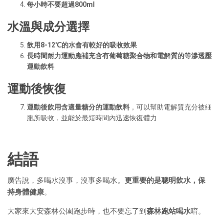
每小時不要超過800ml
水溫與成分選擇
飲用8-12℃的水會有較好的吸收效果
長時間耐力運動應補充含有葡萄糖聚合物和電解質的等滲透壓
運動飲料
運動後恢復
運動後飲用含適量糖分的運動飲料
，可以幫助電解質充分被細
胞所吸收，並能於最短時間內迅速恢復體力
結語
廣告說，多喝水沒事，沒事多喝水。
更重要的是聰明飲水，保
持身體健康
。
大家來大安森林公園跑步時，也不要忘了到
森林跑站喝水
唷。