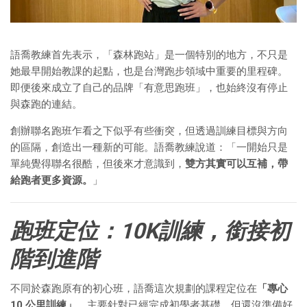
語喬教練首先表示，「森林跑站」是一個特別的地方，不只是
她最早開始教課的起點，也是台灣跑步領域中重要的里程碑。
即便後來成立了自己的品牌「有意思跑班」，也始終沒有停止
與森跑的連結。
創辦聯名跑班乍看之下似乎有些衝突，但透過訓練目標與方向
的區隔，創造出一種新的可能。語喬教練說道：「一開始只是
單純覺得聯名很酷，但後來才意識到，
雙方其實可以互補，帶
給跑者更多資源。
」
跑班定位：
10K
訓練，銜接初
階到進階
不同於森跑原有的初心班，語喬這次規劃的課程定位在
「專心
10 公里訓練」
，主要針對已經完成初學者基礎，但還沒準備好