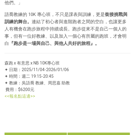
他們。」
語喬教練的 10K 專心班，不只是課表與訓練，更是
銜接挑戰與
訓練的舞台。
連結了初心者與進階跑者之間的空白，也讓更多
人有機會在跑步旅程中持續成長。跑步從來不是自己一個人的
事，但有一位好教練、以及加入一個心有所屬的跑班，才會明
白
『跑步是一場與自己、與他人共好的旅程』。
森跑 x 有意思 x NB 10K專心班
✦ 日期：2025/11/04-2026/01/06
✦ 時間：週二 19:15-20:45
✦ 教練：吳語喬 教練、周思嘉 助教
費用：$6200元
<<報名點這邊>>