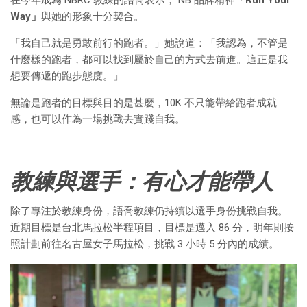
在今年成為 NBRC 教練的語喬表示， NB 品牌精神
「Run Your
Way」
與她的形象十分契合。
「我自己就是勇敢前行的跑者。」她說道：「我認為，不管是
什麼樣的跑者，都可以找到屬於自己的方式去前進。這正是我
想要傳遞的跑步態度。」
無論是跑者的目標與目的是甚麼，10K 不只能帶給跑者成就
感，也可以作為一場挑戰去實踐自我。
教練與選手：有心才能帶人
除了專注於教練身份，語喬教練仍持續以選手身份挑戰自我。
近期目標是台北馬拉松半程項目，目標是邁入 86 分，明年則按
照計劃前往名古屋女子馬拉松，挑戰 3 小時 5 分內的成績。