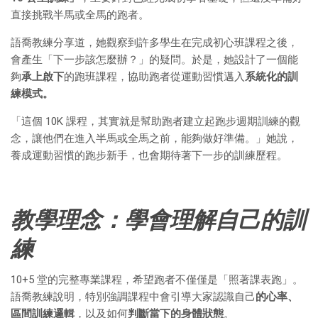
直接挑戰半馬或全馬的跑者。
語喬教練分享道，她觀察到許多學生在完成初心班課程之後，
會產生「下一步該怎麼辦？」的疑問。於是，她設計了一個能
夠
承上啟下
的跑班課程，協助跑者從運動習慣邁入
系統化的訓
練模式。
「這個 10K 課程，其實就是幫助跑者建立起跑步週期訓練的觀
念，讓他們在進入半馬或全馬之前，能夠做好準備。」她說，
養成運動習慣的跑步新手，也會期待著下一步的訓練歷程。
教學理念：學會理解自己的訓
練
10+5 堂的完整專業課程，希望跑者不僅僅是「照著課表跑」。
語喬教練說明，特別強調課程中會引導大家認識自己
的心率、
區間訓練邏輯
，以及如何
判斷當下的身體狀態
。