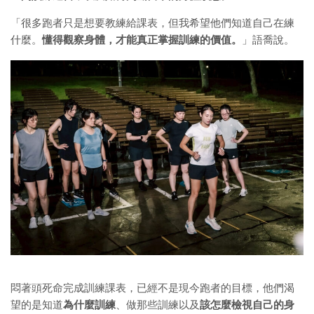
「很多跑者只是想要教練給課表，但我希望他們知道自己在練
什麼。
懂得觀察身體，才能真正掌握訓練的價值。
」語喬說。
悶著頭死命完成訓練課表，已經不是現今跑者的目標，他們渴
望的是知道
為什麼訓練
、做那些訓練以及
該怎麼檢視自己的身