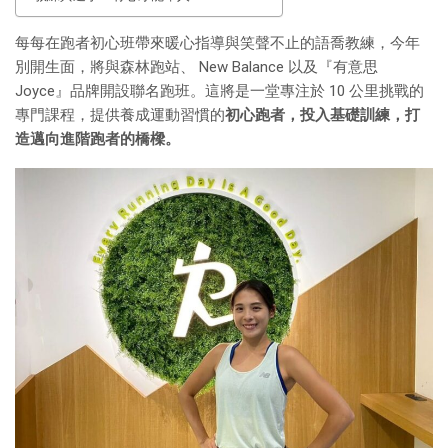
每每在跑者初心班帶來暖心指導與笑聲不止的語喬教練，今年
別開生面，將與森林跑站、 New Balance 以及『有意思
Joyce』品牌開設聯名跑班。這將是一堂專注於 10 公里挑戰的
專門課程，提供養成運動習慣的
初心跑者，投入基礎訓練，打
造邁向進階跑者的橋樑。