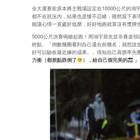
全大運賽前原本將主戰場設定在10000公尺的
都不在狀況內，結果也是慘不忍睹，雖然當下表現
能讓心情一直處於低靡，好好地跑就算沒有獎牌
5000公尺決賽鳴槍起跑！周鴻宇原先並非賽道
終點。「倒數幾圈看到自己還在前幾名，就想說放
好可以驗收最近練的成果。」得知自己肩膀率先壓
力衝（都差點跌倒了
），給自己個完美的
」