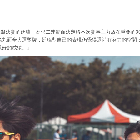
公尺障礙決賽的廷瑋，為求二連霸而決定將本次賽事主力放在重要的3
第九面全大運獎牌，廷瑋對自己的表現仍覺得還尚有努力的空間
最好的成績。」