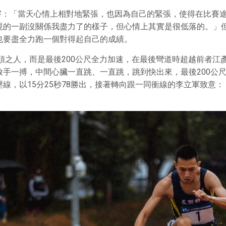
鴻宇：「當天心情上相對地緊張，也因為自己的緊張，使得在比賽
的一副沒關係我盡力了的樣子，但心情上其實是很低落的。」但
也要盡全力跑一個對得起自己的成績。
領頭之人，而是最後200公尺全力加速，在最後彎道時超越前者
手一搏，中間心臟一直跳、一直跳，跳到快出來，最後200公
線，以15分25秒78勝出，接著轉向跟一同衝線的李立軍致意：