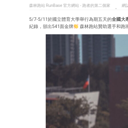
森林跑站 RunBase 官方網站 - 跑者的第二個家
網
5/7-5/11於國立體育大學舉行為期五天的
全國大
紀錄，頒出541面金牌
森林跑站贊助選手和跑