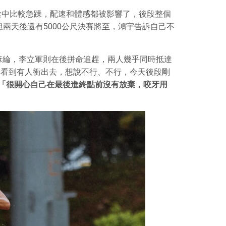
途中比較急躁，配速和體感都被影響了，後段整個
兩天後還有5000公尺決賽將至，鴻宇告訴自己不
江彥綸，李立軍則在後拼命追趕，兩人幾乎同時抵達
尺看到有人衝出去，想說不行、不行，今天後段剛
「很開心自己在最後進終點前沒有放棄，咬牙用