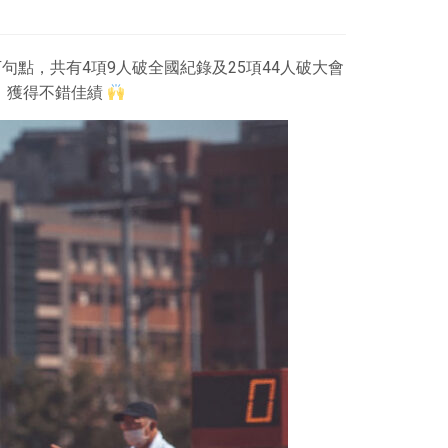
句點，共有4項9人破全國紀錄及25項44人破大會
，獲得不錯佳績