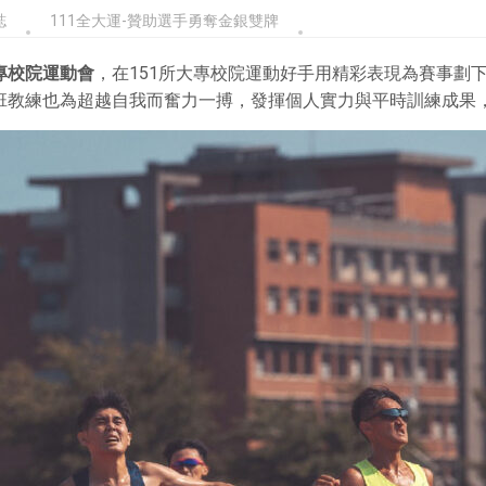
誌
111全大運-贊助選手勇奪金銀雙牌
專校院運動會
，在151所大專校院運動好手用精彩表現為賽事劃下
班教練也為超越自我而奮力一搏，發揮個人實力與平時訓練成果