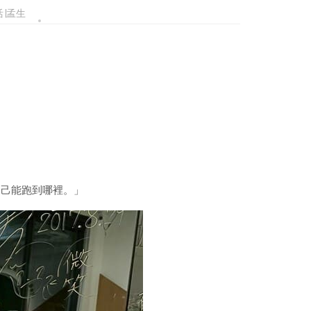
∣孟生
自己能跑到哪裡。」