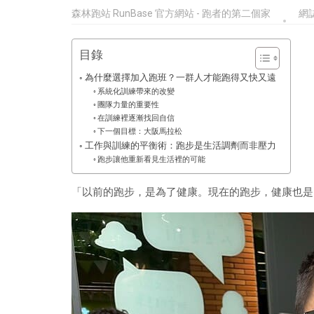
森林跑站 RunBase 官方網站 - 跑者的第二個家
網
目錄
為什麼選擇加入跑班？一群人才能跑得又快又遠
系統化訓練帶來的改變
團隊力量的重要性
在訓練裡逐漸找回自信
下一個目標：大阪馬拉松
工作與訓練的平衡術：跑步是生活調劑而非壓力
跑步讓他重新看見生活裡的可能
「以前的跑步，是為了健康。現在的跑步，健康也是