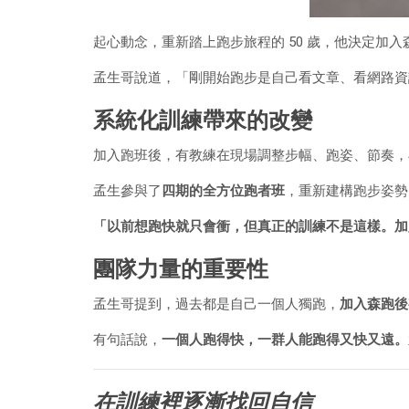
起心動念，重新踏上跑步旅程的 50 歲，他決定加
孟生哥說道，「剛開始跑步是自己看文章、看網路資
系統化訓練帶來的改變
加入跑班後，有教練在現場調整步幅、跑姿、節奏，
孟生參與了
四期的全方位跑者班
，重新建構跑步姿勢
「以前想跑快就只會衝，但真正的訓練不是這樣。加
團隊力量的重要性
孟生哥提到，過去都是自己一個人獨跑，
加入森跑後
有句話說，
一個人跑得快，一群人能跑得又快又遠。
在訓練裡逐漸找回自信