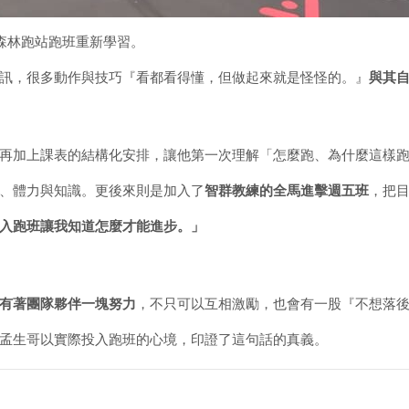
入森林跑站跑班重新學習。
訊，很多動作與技巧『看都看得懂，但做起來就是怪怪的。』
與其
再加上課表的結構化安排，讓他第一次理解「怎麼跑、為什麼這樣
、體力與知識。更後來則是加入了
智群教練的全馬進擊週五班
，把
入跑班讓我知道怎麼才能進步。」
有著團隊夥伴一塊努力
，不只可以互相激勵，也會有一股『不想落
孟生哥以實際投入跑班的心境，印證了這句話的真義。