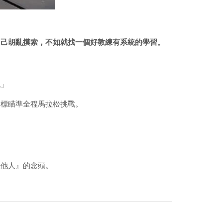
自己胡亂摸索，不如就找一個好教練有系統的學習。
跑」
目標瞄準全程馬拉松挑戰。
後他人』的念頭。