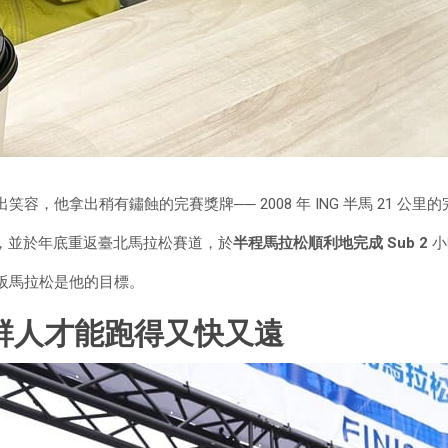
笑容，他拿出稍有鏽蝕的完賽獎牌── 2008 年 ING 半馬 21 
』，並於年底重返臺北馬拉松賽道，於
半程馬拉松順利地完成 Sub 2
小
大阪馬拉松是他的目標。
群人才能跑得又快又遠