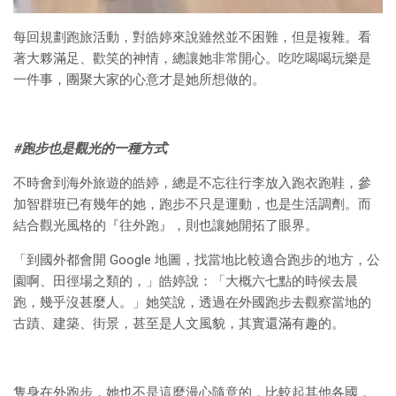
每回規劃跑旅活動，對皓婷來說雖然並不困難，但是複雜。看
著大夥滿足、歡笑的神情，總讓她非常開心。吃吃喝喝玩樂是
一件事，團聚大家的心意才是她所想做的。
#
跑步也是觀光的一種方式
不時會到海外旅遊的皓婷，總是不忘往行李放入跑衣跑鞋，參
加智群班已有幾年的她，跑步不只是運動，也是生活調劑。而
結合觀光風格的『往外跑』，則也讓她開拓了眼界。
「到國外都會開 Google 地圖，找當地比較適合跑步的地方，公
園啊、田徑場之類的，」皓婷說：「大概六七點的時候去晨
跑，幾乎沒甚麼人。」她笑說，透過在外國跑步去觀察當地的
古蹟、建築、街景，甚至是人文風貌，其實還滿有趣的。
隻身在外跑步，她也不是這麼漫心隨意的，比較起其他各國，