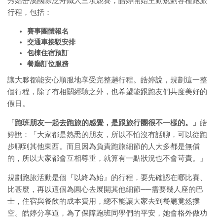
秀姑巒溪國際泛舟鐵人三項競賽，皓婷開始主動規劃各種跑旅
行程，包括：
賽事團體報名
交通車接駁安排
包棟住宿預訂
餐廳訂位服務
讓大夥都能安心順服地享受完整趟行程。皓婷說，規劃這一整
個行程，除了有相關經驗之外，也希望能跟跑友們共度美好的
假日。
「跑班朋友一起去跑旅的感覺，是跟旅行團很不一樣的。」
皓
婷說：「大家都是熟悉的朋友，所以不怕沒有話聊，可以從跑
步聊到其他東西。而且因為負責跑旅細節的人大多都是無償
的，所以大家都會互相尊重，就算有一點狀況也不會苛責。」
規劃跑旅活動是個『以終為始』的行程，要先確認在哪比賽、
比甚麼，再以這個為圓心去展開其他細節──需要幾人座的巴
士，住宿與餐飲的成本費用，總不能讓大家去到餐廳竟然撲
空。皓婷分享道，為了保障跑班同學們的平安，她會格外做功