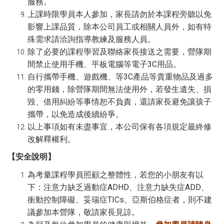
服務。
上課時限學員本人參加，家長請勿於本課程旁聽以免
影響上課品質，除本公司員工或相關人員外，如有特
殊需求請洽詢指導教練及服務人員。
除了必要的課程學習及聯絡家長接送之需要，營隊期
間禁止使用手機、平板電腦等電子3C用品。
自行攜帶手機、遊戲機、等3C產品等貴重物品及過多
的零用錢，除營隊期間無法使用外，若發生遺失、損
毀、借用糾紛等事情恕不負責，還請家長避免讓孩子
攜帶，以免造成後續紛爭。
以上事項如有未盡事宜，本公司保有各項規定最終修
改解釋權利。
【安全說明】
為考量課程學員照顧之整體性，若您的小朋友有以
下：注意力缺乏過動症ADHD、注意力缺失症ADD、
衝動控制障礙、妥瑞症TICs、亞斯伯格症者，則不建
議參加本營隊，敬請家長見諒。