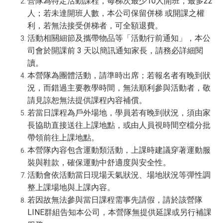
營隊為特定活動課程，每梯次最少10人開班，最多22
人；若未達開班人數，本公司保留併梯 或開課之權
利，若無法接受併梯者，可全額退費。
活動相關細節及攜帶物品等「活動行前通知」，本公
司會於開課前 3 天以簡訊通知家長，請務必詳細閱
讀。
本營隊為團體活動，請準時出席；若報名者有晚到狀
況，而錯過主要教學時間，無法順利參與活動者，敬
請見諒恕無法提供課程內容補償。
若當日課程為戶外場地，學員若有晚到狀況，須由家
長協助直接送往上課地點，或由人員視時間空檔分批
帶領前往上課地點。
本營隊內容包含運動類活動，上課時建議穿著運動服
裝與鞋款，確保運動中舒適度與安全性。
活動會依活動當日現場天氣狀況、場地狀況等彈性調
整上課場地與上課內容。
若因故無法參與當日課程需事先請假，請於該營隊
LINE群組告知本公司，本營隊無提供延課或另行補課