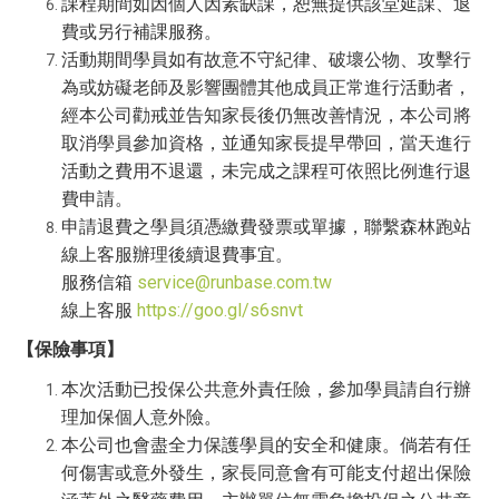
課程期間如因個人因素缺課，恕無提供該堂延課、退
費或另行補課服務。
活動期間學員如有故意不守紀律、破壞公物、攻擊行
為或妨礙老師及影響團體其他成員正常進行活動者，
經本公司勸戒並告知家長後仍無改善情況，本公司將
取消學員參加資格，並通知家長提早帶回，當天進行
活動之費用不退還，未完成之課程可依照比例進行退
費申請。
申請退費之學員須憑繳費發票或單據，聯繫森林跑站
線上客服辦理後續退費事宜。
服務信箱
service@runbase.com.tw
線上客服
https://goo.gl/s6snvt
【保險事項】
本次活動已投保公共意外責任險，參加學員請自行辦
理加保個人意外險。
本公司也會盡全力保護學員的安全和健康。倘若有任
何傷害或意外發生，家長同意會有可能支付超出保險