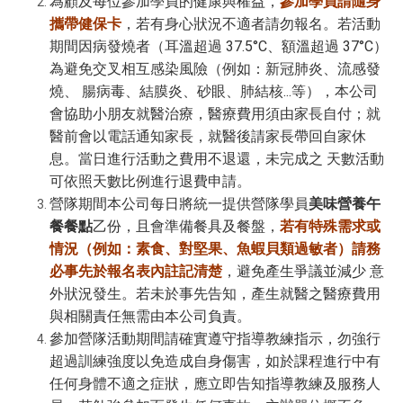
為顧及每位參加學員的健康與權益，
參加學員請隨身
攜帶健保卡
，若有身心狀況不適者請勿報名。若活動
期間因病發燒者（耳溫超過 37.5°C、額溫超過 37°C）
為避免交叉相互感染風險（例如：新冠肺炎、流感發
燒、 腸病毒、結膜炎、砂眼、肺結核...等），本公司
會協助小朋友就醫治療，醫療費用須由家長自付；就
醫前會以電話通知家長，就醫後請家長帶回自家休
息。當日進行活動之費用不退還，未完成之 天數活動
可依照天數比例進行退費申請。
營隊期間本公司每日將統一提供營隊學員
美味營養午
餐餐點
乙份，且會準備餐具及餐盤，
若有特殊需求或
情況（例如：素食、對堅果、魚蝦貝類過敏者）請務
必事先於報名表內註記清楚
，避免產生爭議並減少 意
外狀況發生。若未於事先告知，產生就醫之醫療費用
與相關責任無需由本公司負責。
參加營隊活動期間請確實遵守指導教練指示，勿強行
超過訓練強度以免造成自身傷害，如於課程進行中有
任何身體不適之症狀，應立即告知指導教練及服務人