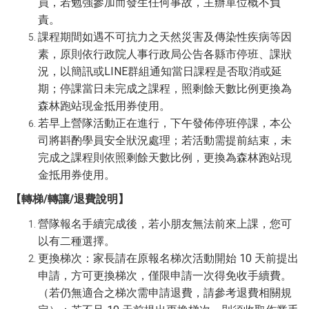
員，若勉強參加而發生任何事故，主辦單位概不負
責。
課程期間如遇不可抗力之天然災害及傳染性疾病等因
素，原則依行政院人事行政局公告各縣市停班、課狀
況，以簡訊或LINE群組通知當日課程是否取消或延
期；停課當日未完成之課程，照剩餘天數比例更換為
森林跑站現金抵用券使用。
若早上營隊活動正在進行，下午發佈停班停課，本公
司將斟酌學員安全狀況處理；若活動需提前結束，未
完成之課程則依照剩餘天數比例，更換為森林跑站現
金抵用券使用。
【轉梯/轉讓/退費說明】
營隊報名手續完成後，若小朋友無法前來上課，您可
以有二種選擇。
更換梯次：家長請在原報名梯次活動開始 10 天前提出
申請，方可更換梯次，僅限申請一次得免收手續費。
（若仍無適合之梯次需申請退費，請參考退費相關規