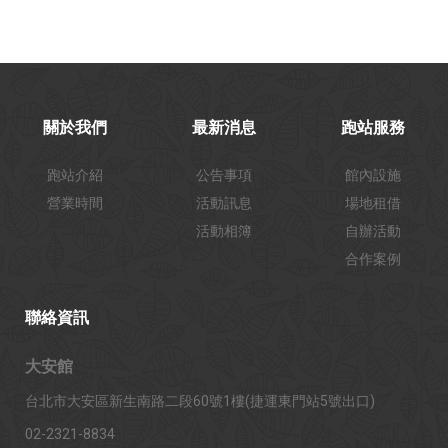
關於我們
最新消息
跑站服務
跑站介紹
公告事項
館內設施
營業時間
活動訊息
場地租借
活動相簿
自辦活動
合作案例
聯絡資訊
大安館
台北市大安區新生南路二段60號1樓(捷運東門站5號出口)
02-2321-8834