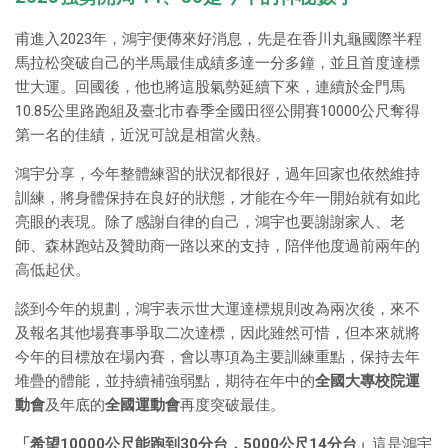
甫進入2023年，鴻宇便傳來好消息，先是在香川丸龜國際半程
馬拉松突破自己的半馬最佳成績多達一分多鐘，並且首度達標
世大運。回國後，他也將這股氣勢延續下來，連續於金門馬
10.85公里路跑組及臺北市春季全國田徑公開賽10000公尺奪得
第一名的佳績，近況可說是相當火熱。
鴻宇分享，今年整體練習的狀況都很好，過年回家也依然維持
訓練，將身體保持在良好的狀態，才能在今年一開始就有如此
亮眼的表現。除了感謝自律的自己，鴻宇也要謝謝家人、老
師、森林跑站及贊助商一路以來的支持，陪伴他度過前兩年的
高低起伏。
談到今年的規劃，鴻宇表示世大運達標規則改為兩次後，來不
及報名其他場賽事爭取二次達標，因此雖然可惜，但本來就將
今年的目標放在場內賽，會以專項為主要訓練重點，保持去年
堆疊的體能，並持續補強弱點，期待在年中的
全國大專校院運
動會
及年底的
全國運動會
再度突破最佳。
「希望10000公尺能跑到30分台，5000公尺14分台」
這是鴻宇