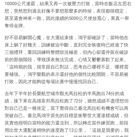
10000公尺連霸，結果又再一次被壓力打敗，當時在飯店左思右
想，突然想到過去好像不要想那麼多的時候，表現都很穩定，
甚至還會神來一跑，因此接續的5000公尺便放寬心，果真一舉
奪得金牌。
好不容易解開心魔，全大運結束後，鴻宇卻確診了，當時他在
床上躺了好幾天，訓練被迫中斷，直到完全恢復時已經過了快
三個禮拜，重回訓練時整體狀況極差，但內心卻還停留在確診
前的那個階段，導致課表無法完成，心情又鬱鬱寡歡了起來。
「這時期的我，很常跟自己對話，思考自己哪裡不足、哪裡需
要補強。」鴻宇樂觀的表示還好他的個性比較開朗，不容易被
打敗，因此才能夠從每場比賽中慢慢找回自己。
去年下半年於長榮航空城市觀光馬拉松的半馬跑出74分的成
績，接下來在高雄富邦馬拉松跑了72分，雖然成績不盡理想但
對自己已是一種肯定，當下覺得自己臺北馬拉松有機會可以再
突破自己。臺北馬鴻宇原先的目標是衝擊世大運達標成績，但
其實他很明白當時的能力還沒到，所以轉念當作練習跑，前段
用比世大運配速稍快的速度跑了12公里，「這就是我要的，我