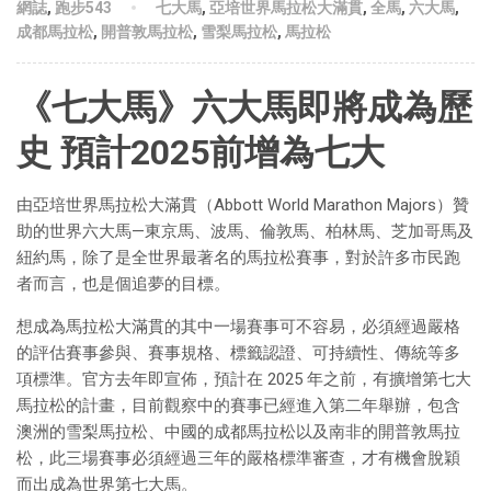
網誌
,
跑步543
七大馬
,
亞培世界馬拉松大滿貫
,
全馬
,
六大馬
,
成都馬拉松
,
開普敦馬拉松
,
雪梨馬拉松
,
馬拉松
《七大馬》六大馬即將成為歷
史 預計2025前增為七大
由亞培世界馬拉松大滿貫（Abbott World Marathon Majors）贊
助的世界六大馬—東京馬、波馬、倫敦馬、柏林馬、芝加哥馬及
紐約馬，除了是全世界最著名的馬拉松賽事，對於許多市民跑
者而言，也是個追夢的目標。
想成為馬拉松大滿貫的其中一場賽事可不容易，必須經過嚴格
的評估賽事參與、賽事規格、標籤認證、可持續性、傳統等多
項標準。官方去年即宣佈，預計在 2025 年之前，有擴增第七大
馬拉松的計畫，目前觀察中的賽事已經進入第二年舉辦，包含
澳洲的雪梨馬拉松、中國的成都馬拉松以及南非的開普敦馬拉
松，此三場賽事必須經過三年的嚴格標準審查，才有機會脫穎
而出成為世界第七大馬。