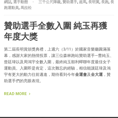
網誌
,
選手動態
三千公尺障礙
,
贊助選手
,
超馬
,
長明賞
,
長跑
,
長
跑運動員
,
馬拉松
贊助選手全數入圍 純玉再獲
年度大獎
第二屆長明賞頒獎典禮，上週六（3/11）
於國家音樂廳圓滿落
幕，感謝大家的熱情投票，
讓三位森林跑站贊助選手—曹純玉、
曾廷瑋以及周鴻宇全數入圍，
最終純玉順利蟬聯年度最佳女子
運動員。入圍即是肯定，
這次難忘的經驗，相信能讓廷瑋及鴻
宇有更大的動力往前邁進，
期待看到今年
全運會
及
全大運
，贊
助選手們的亮眼表現。
READ MORE