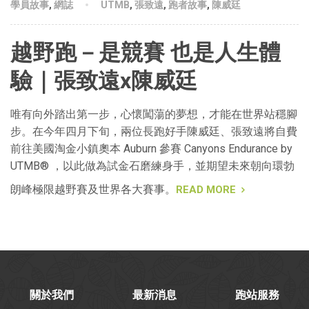
學員故事
,
網誌
UTMB
,
張致遠
,
跑者故事
,
陳威廷
越野跑－是競賽 也是人生體
驗｜張致遠x陳威廷
唯有向外踏出第一步，心懷闖蕩的夢想，才能在世界站穩腳
步。在今年四月下旬，兩位長跑好手陳威廷、張致遠將自費
前往美國淘金小鎮奧本 Auburn 參賽 Canyons Endurance by
UTMB® ，以此做為試金石磨練身手，並期望未來朝向環勃
朗峰極限越野賽及世界各大賽事。
READ MORE
關於我們
最新消息
跑站服務