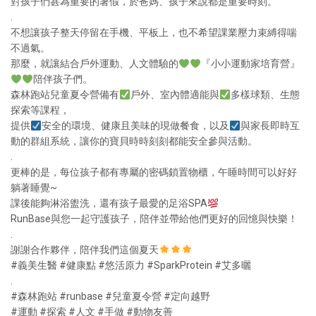
對孩子們甚為重要的暑假，於爸媽、孩子來說都是重要時刻。
.
不想讓孩子整天停留在手機、平板上，也不希望課業壓力束縛得喘
不過氣。
那麼，就讓結合戶外運動、人文體驗的
『小小運動家培育營』
陪伴孩子們。
森林跑站兒童夏令營備有
戶外、室內體適能與
多樣球類、生態
探索等課程，
提供
安全的環境、健康且美味的現做餐食，以及
與家長即時互
動的群組系統，讓你的寶貝時時刻刻都能安全參與活動。
.
更棒的是，每位孩子都有專屬的密碼鎖置物櫃，午睡時間可以好好
躺著睡覺~
課後能夠淋浴盥洗，還有孩子最愛的足浴SPA
RunBase與您一起守護孩子，陪伴並帶給他們更好的回憶與快樂！
.
謝謝合作夥伴，陪伴我們這個夏天
#義美生醫 #健康點 #悠活原力 #SparkProtein #艾多曬
.
#森林跑站 #runbase #兒童夏令營 #定向越野
#運動 #探索 #人文 #手做 #動物友善