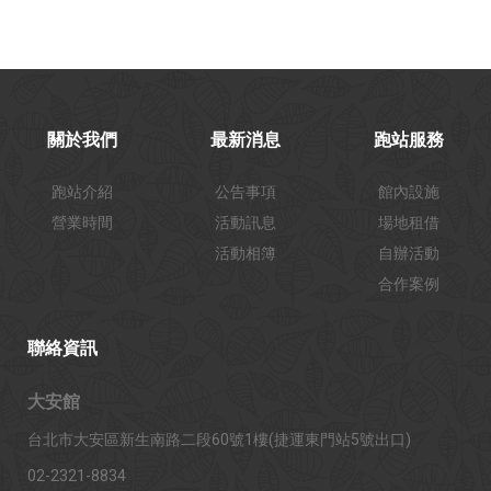
關於我們
最新消息
跑站服務
跑站介紹
公告事項
館內設施
營業時間
活動訊息
場地租借
活動相簿
自辦活動
合作案例
聯絡資訊
大安館
台北市大安區新生南路二段60號1樓(捷運東門站5號出口)
02-2321-8834