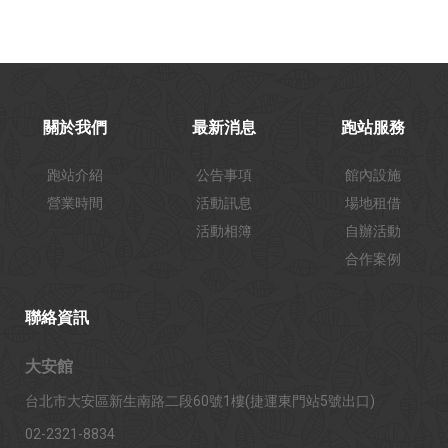
關於我們
最新消息
跑站服務
跑站介紹
公告事項
館內設施
營業時間
活動訊息
場地租借
活動相簿
自辦活動
合作案例
聯絡資訊
大安館
台北市大安區新生南路二段60號1樓(捷運東門站5號出口)
02-2321-8834