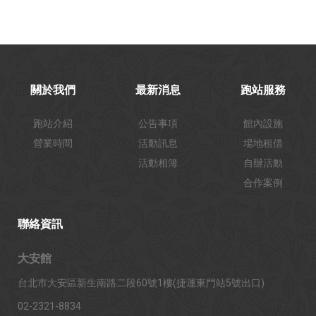
關於我們
最新消息
跑站服務
跑站介紹
公告事項
館內設施
營業時間
活動訊息
場地租借
活動相簿
自辦活動
合作案例
聯絡資訊
大安館
台北市大安區新生南路二段60號1樓(捷運東門站5號出口)
02-2321-8834