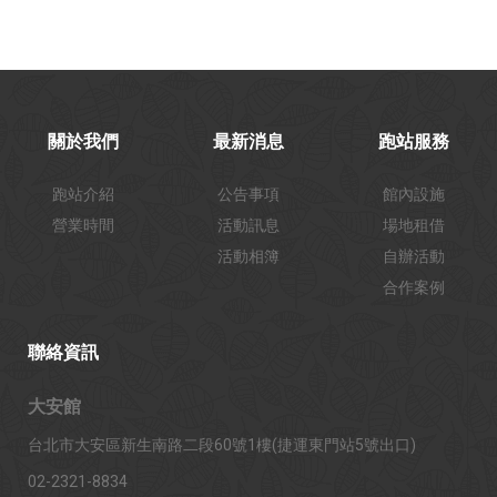
關於我們
最新消息
跑站服務
跑站介紹
公告事項
館內設施
營業時間
活動訊息
場地租借
活動相簿
自辦活動
合作案例
聯絡資訊
大安館
台北市大安區新生南路二段60號1樓(捷運東門站5號出口)
02-2321-8834