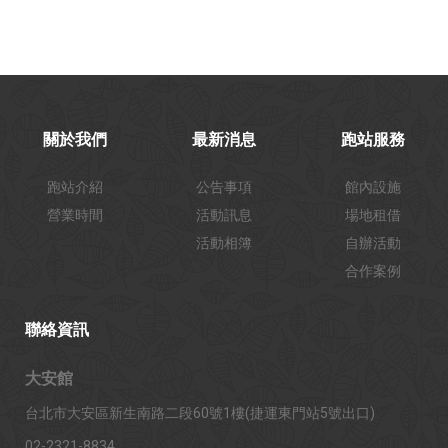
關於我們
最新消息
跑站服務
跑站介紹
公告事項
館內設施
營業時間
活動訊息
場地租借
活動相簿
自辦活動
合作案例
聯絡資訊
大安館
台北市大安區新生南路二段60號1樓(捷運東門站5號出口)
02-2321-8834